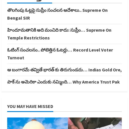
తొలగింపు ఓట్లపై సుప్రీం సంచలన ఆదేశాలు.. Supreme On
Bengal SIR
హిందూమతానికి అది మంచిది కాదు: సుప్రీం… Supreme On
Temple Restrictions
ఓటింగ్ సంచలనం.. పోటెత్తిన ఓటర్లు… Record Level Voter
Turnout
ఆ బంగారమే తవ్వితే భారత్ కు తిరుగుండదు… Indias Gold Ore,
పాక్ ను అమెరికా ఎందుకు నమ్మింది… Why America Trust Pak
YOU MAY HAVE MISSED