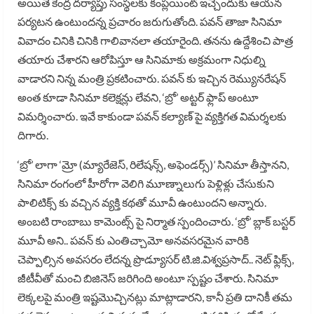
అయితే కేంద్ర దర్యాప్తు సంస్థలకు కంప్లయింట్ ఇచ్చేందుకు ఆయన
పర్యటన ఉంటుందన్న ప్రచారం జరుగుతోంది. పవన్ తాజా సినిమా
వివాదం చినికి చినికి గాలివానలా తయారైంది. తనను ఉద్దేశించి పాత్ర
తయారు చేశారని ఆరోపిస్తూ ఆ సినిమాకు అక్రమంగా నిధుల్ని
వాడారని నిన్న మంత్రి ప్రకటించారు. పవన్ కు ఇచ్చిన రెమ్యునరేషన్
అంత కూడా సినిమా కలెక్షన్లు లేవని, ‘బ్రో’ అట్టర్ ఫ్లాప్ అంటూ
విమర్శించారు. ఇవే కాకుండా పవన్ కల్యాణ్ పై వ్యక్తిగత విమర్శలకు
దిగారు.
‘బ్రో’ లాగా ‘మ్రో (మ్యారేజెస్, రిలేషన్స్, అఫెండర్స్)’ సినిమా తీస్తానని,
సినిమా రంగంలో హీరోగా వెలిగి మూణ్నాలుగు పెళ్లిళ్లు చేసుకుని
పాలిటిక్స్ కు వచ్చిన వ్యక్తి కథతో మూవీ ఉంటుందని అన్నారు.
అంబటి రాంబాబు కామెంట్స్ పై నిర్మాత స్పందించారు. ‘బ్రో’ బ్లాక్ బస్టర్
మూవీ అని.. పవన్ కు ఎంతిచ్చామో అనవసరమైన వారికి
చెప్పాల్సిన అవసరం లేదన్న ప్రొడ్యూసర్ టి.జి.విశ్వప్రసాద్.. నెట్ ఫ్లిక్స్,
జీటీవీతో మంచి బిజినెస్ జరిగింది అంటూ స్పష్టం చేశారు. సినిమా
లెక్కలపై మంత్రి ఇష్టమొచ్చినట్లు మాట్లాడారని, కానీ ప్రతి దానికీ తమ