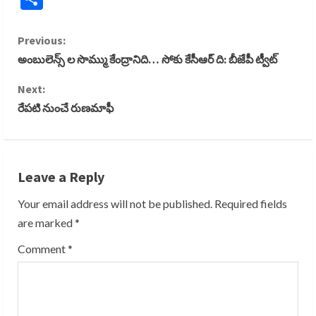
C
Previous:
అంబులెన్స్ ల సొమ్ము కేంద్రానిది… సోకు కేసీఆర్ ది: బీజేపీ ట్వీట్
o
Next:
n
రేపటి నుంచే రుణమాఫీ
t
i
Leave a Reply
n
Your email address will not be published.
Required fields
u
are marked
*
e
Comment
*
R
e