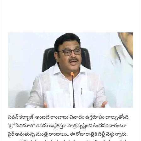
పవన్ కల్యాణ్, అంబటి రాంబాబు వివాదం ఉగ్రరూపం దాల్చుతోంది.
‘బ్రో’ సినిమాలో తనను ఉద్దేశిస్తూ పాత్ర సృష్టించి కించపరిచారంటూ
ఫైర్ అవుతున్న మంత్రి రాంబాబు.. ఈ రోజు రాత్రికి దిల్లీ వెళ్తున్నారు.