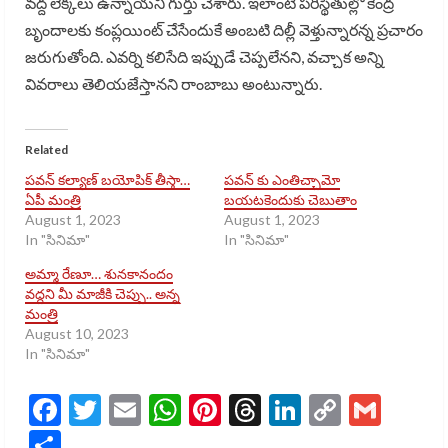
వద్ద లెక్కలు ఉన్నాయని గుర్తు చేశారు. ఇలాంటి పరిస్థితుల్లో కేంద్ర
బృందాలకు కంప్లయింట్ చేసేందుకే అంబటి దిల్లీ వెళ్తున్నారన్న ప్రచారం
జరుగుతోంది. ఎవర్ని కలిసేది ఇప్పుడే చెప్పలేనని, వచ్చాక అన్ని
వివరాలు తెలియజేస్తానని రాంబాబు అంటున్నారు.
Related
పవన్ కల్యాణ్ బయోపిక్ తీస్తా…
పవన్ కు ఎంతిచ్చామో
ఏపీ మంత్రి
బయటకెందుకు చెబుతాం
August 1, 2023
August 1, 2023
In "సినిమా"
In "సినిమా"
అమ్మా రేణూ… శునకానందం
వద్దని మీ మాజీకి చెప్పు.. అన్న
మంత్రి
August 10, 2023
In "సినిమా"
Facebook
Twitter
Email
WhatsApp
Pinterest
Threads
LinkedIn
Copy
Gmai
Link
Share