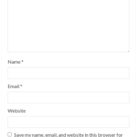
a
d
i
n
g
Name
*
Email
*
Website
Save my name, email, and website in this browser for