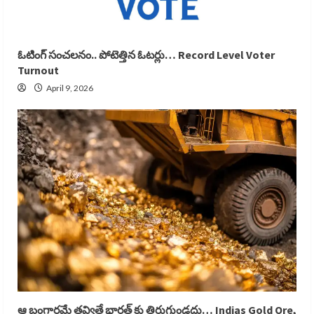
ఓటింగ్ సంచలనం.. పోటెత్తిన ఓటర్లు… Record Level Voter
Turnout
April 9, 2026
ఆ బంగారమే తవ్వితే భారత్ కు తిరుగుండదు… Indias Gold Ore,