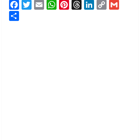
Facebook
Twitter
Email
WhatsApp
Pinterest
Threads
LinkedIn
Copy
Gmai
Link
Share