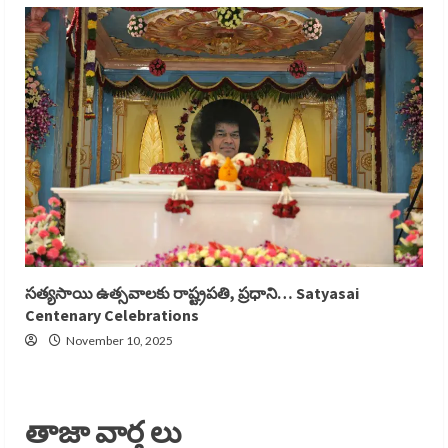
సత్యసాయి ఉత్సవాలకు రాష్ట్రపతి, ప్రధాని… Satyasai
Centenary Celebrations
November 10, 2025
తాజా వార్త లు