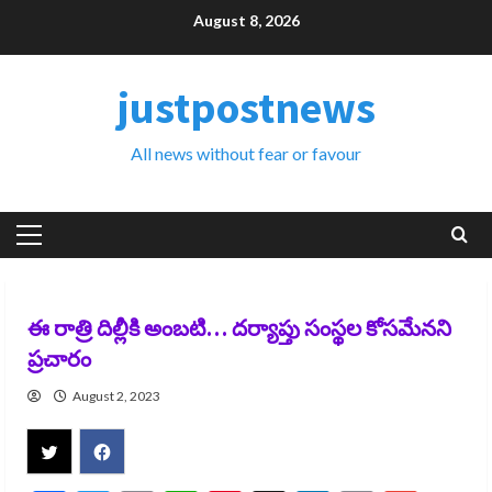
Skip
August 8, 2026
to
content
justpostnews
All news without fear or favour
Primary
Menu
ఈ రాత్రి దిల్లీకి అంబటి… దర్యాప్తు సంస్థల కోసమేనని
ప్రచారం
August 2, 2023