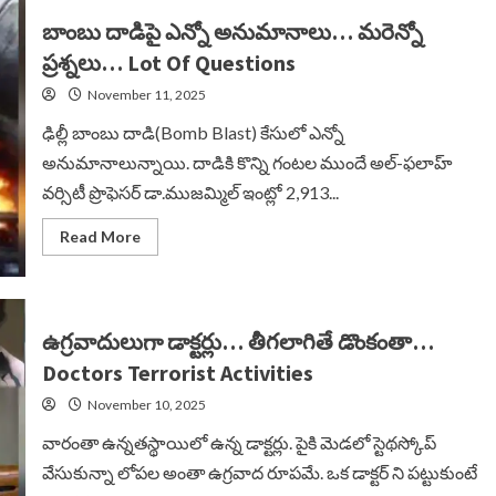
ఆరుగురు
డాక్టర్ల
బాంబు దాడిపై ఎన్నో అనుమానాలు… మరెన్నో
అరెస్ట్…
Six
ప్రశ్నలు… Lot Of Questions
Doctors
Arrest
November 11, 2025
ఢిల్లీ బాంబు దాడి(Bomb Blast) కేసులో ఎన్నో
అనుమానాలున్నాయి. దాడికి కొన్ని గంటల ముందే అల్-ఫలాహ్
వర్సిటీ ప్రొఫెసర్ డా.ముజమ్మిల్ ఇంట్లో 2,913...
Read
Read More
more
about
బాంబు
దాడిపై
ఎన్నో
అనుమానాలు…
ఉగ్రవాదులుగా డాక్టర్లు… తీగలాగితే డొంకంతా…
మరెన్నో
ప్రశ్నలు…
Doctors Terrorist Activities
Lot
Of
November 10, 2025
Questions
వారంతా ఉన్నతస్థాయిలో ఉన్న డాక్టర్లు. పైకి మెడలో స్టెథస్కోప్
వేసుకున్నా లోపల అంతా ఉగ్రవాద రూపమే. ఒక డాక్టర్ ని పట్టుకుంటే