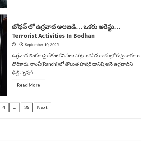
more
about
యజమానిని
చంపిన
వంటమనిషి…
బంగారంతో
బోధన్ లో ఉగ్రవాద అలజడి… ఒకరు అరెస్టు…
పరారీ…
Woman
Terrorist Activities In Bodhan
Murder
Case
September 10, 2025
ఉగ్రవాద లింకులపై దేశంలోని పలు చోట్ల జరిపిన దాడుల్లో కుట్రదారులు
దొరికారు. రాంచీ(Ranchi)లో తొలుత హషర్ డానిష్ అనే ఉగ్రవాదిని
ఢిల్లీ స్పెషల్...
Read
Read More
more
about
బోధన్
లో
ఉగ్రవాద
4
…
35
Next
అలజడి…
ఒకరు
ion
అరెస్టు…
Terrorist
Activities
In
Bodhan