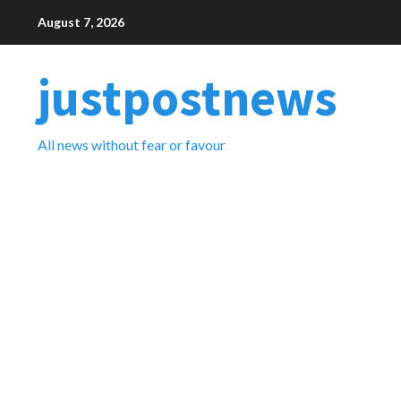
Skip
August 7, 2026
to
content
justpostnews
All news without fear or favour