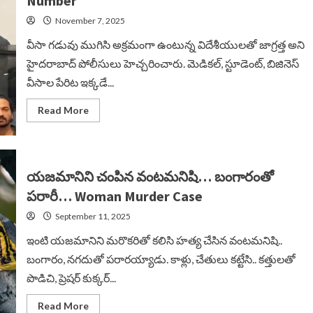
Number
Huge
Explosives
November 7, 2025
in
Doctor
Residences
వీసా గడువు ముగిసి అక్రమంగా ఉంటున్న విదేశీయులతో జాగ్రత్త అని
హైదరాబాద్ పోలీసులు హెచ్చరించారు. మెడికల్, స్టూడెంట్, బిజినెస్
వీసాల పేరిట ఇక్కడే...
Read
Read More
more
about
‘డ్రగ్స్’పై
ఈ
నంబరుకు
కాల్
యజమానిని చంపిన వంటమనిషి… బంగారంతో
చేయండి…
Helpline
పరారీ… Woman Murder Case
Number
September 11, 2025
ఇంటి యజమానిని మరొకరితో కలిసి హత్య చేసిన వంటమనిషి..
బంగారం, నగదుతో పరారయ్యాడు. కాళ్లు, చేతులు కట్టేసి.. కత్తులతో
పొడిచి, ప్రెషర్ కుక్కర్...
Read
Read More