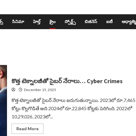
స్​
సినిమా
హెల్త్​
క్రైం
స్పోర్ట్స్​
బిజినెస్​
ఐటీ
ఆధ్యాత్మ
కొత్త టెక్నాలజీతో సైబర్ నేరాలు… Cyber Crimes
December 15, 2025
కొత్త టెక్నాలజీతో సైబర్ నేరాలు జరుగుతున్నాయి. 2023లో రూ.7,465
కోట్లు కొల్లగొడితే అది 2024లో రూ.22,845 కోట్లకు పెరిగింది. 2022లో
10,29,026, 2023లో...
Read
Read More
more