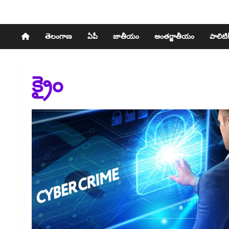
తెలంగాణ
ఏపీ
జాతీయం
అంతర్జాతీయం
పాలిటిక్
క్రైం