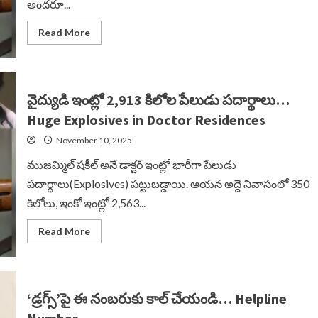
అందరూ...
Read
Read More
more
about
ఉగ్రవాదులుగా
డాక్టర్లు…
తీగలాగితే
డొంకంతా…
వైద్యుడి ఇంట్లో 2,913 కిలోల పేలుడు పదార్థాలు…
Doctors
Terrorist
Huge Explosives in Doctor Residences
Activities
November 10, 2025
ముజమ్మిల్ షకీల్ అనే డాక్టర్ ఇంట్లో భారీగా పేలుడు
పదార్థాలు‍‌(Explosives) పట్టుబడ్డాయి. ఆయన అద్దె నివాసంలో 350
కిలోలు, ఇంకో ఇంట్లో 2,563...
Read
Read More
more
about
వైద్యుడి
ఇంట్లో
2,913
కిలోల
‘డ్రగ్స్’పై ఈ నంబరుకు కాల్ చేయండి… Helpline
పేలుడు
పదార్థాలు…