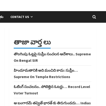
ికం
CONTACT US
తాజా వార్త లు
తొలగింపు ఓట్లపై సుప్రీం సంచలన ఆదేశాలు.. Supreme
On Bengal SIR
హిందూమతానికి అది మంచిది కాదు: సుప్రీం…
Supreme On Temple Restrictions
ఓటింగ్ సంచలనం.. పోటెత్తిన ఓటర్లు… Record Level
Voter Turnout
ఆ బంగారమే తవ్వితే భారత్ కు తిరుగుండదు… Indias