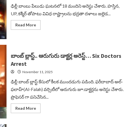
Bomb
Attacks
ఢిల్లీ బాంబు పేలుడు ఘటనలో 18 మందిని అరెస్టు చేశారు. హస్తిన,
UP, కశ్మీర్ తోపాటు వివిధ రాష్ట్రాలను భద్రతా దళాలు జల్లెడ...
Read
Read More
more
about
బాంబు
పేలుడు
కేసులో
కీలక
సమాచారం…
బాంబ్ బ్లాస్ట్.. ఆరుగురు డాక్టర్ల అరెస్ట్… Six Doctors
Delhi
Bomb
Arrest
Blast
Case
November 11, 2025
ఢిల్లీ బాంబ్ బ్లాస్ట్ కేసులో కీలక ముందడుగు పడింది. ఫరీదాబాద్ అల్-
ఫలాహ్(Al-Falah) వర్సిటీలో ఆరుగురు జూ.డాక్టర్లను అరెస్టు చేశారు.
ప్రొఫెసర్ గా పనిచేసిన...
Read
Read More
more
about
బాంబ్
బ్లాస్ట్..