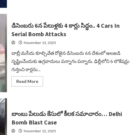
about
కొత్త
టెక్నాలజీతో
సైబర్
నేరాలు…
Cyber
డిసెంబరు 6న పేలుళ్లకు 4 కార్లు సిద్ధం.. 4 Cars In
Crimes
Serial Bomb Attacks
November 13, 2025
బాబ్రీ మసీదు కూల్చివేత రోజైన డిసెంబరు 6న దేశంలో అలజడి
సృష్టించేందుకు ఉగ్రవాదులు పన్నాగం పన్నారు. ఢిల్లీలోని 6 లొకేషన్లు
గుర్తించి కార్లను...
Read
Read More
more
about
డిసెంబరు
6న
పేలుళ్లకు
4
కార్లు
బాంబు పేలుడు కేసులో కీలక సమాచారం… Delhi
సిద్ధం..
4
Bomb Blast Case
Cars
In
November 12, 2025
Serial