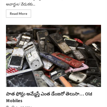
అవార్డుల’ వేడుకకు...
Read
Read More
more
about
రష్మిక
అరుదైన
ఘనత
..
Rashmika
crunchyroll
anime
awards
పాత ఫోన్లు అమ్మేస్తే ఎంత డేంజరో తెలుసా… Old
Mobiles