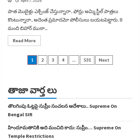
April 7, 2026
పాత మొబైళ్లు ఎక్చేంజ్ చేస్తున్నారా.. ఫోన్లు అమ్మి స్టీల్ పాత్రలు
కొంటున్నారా.. అదెంత ప్రమాదమో పోలీసులు బయటపెట్టారు. 8
మంది బిహార్ ముఠా...
Read
Read More
more
about
పాత
ఫోన్లు
Posts
1
2
3
4
…
531
Next
అమ్మేస్తే
ఎంత
డేంజరో
pagination
తెలుసా…
Old
Mobiles
తాజా వార్త లు
తొలగింపు ఓట్లపై సుప్రీం సంచలన ఆదేశాలు.. Supreme On
Bengal SIR
హిందూమతానికి అది మంచిది కాదు: సుప్రీం… Supreme On
Temple Restrictions