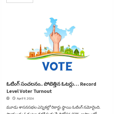
more
about
హిందూమతానికి
అది
మంచిది
కాదు:
సుప్రీం…
Supreme
On
Temple
Restrictions
ఓటింగ్ సంచలనం.. పోటెత్తిన ఓటర్లు… Record
Level Voter Turnout
April 9, 2026
మూడు శాసనసభల ఎన్నికల్లో రికార్డు స్థాయి ఓటింగ్ నమోదైంది.
సాయంత్రం 5 గంటల వరకే పుదుచ్చేరిలో 86.92%, అస్సాంలో