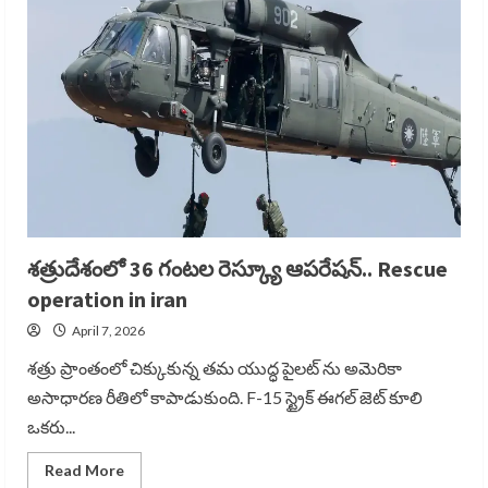
Govt
on
migrant
workers
cylinder
allocation
శత్రుదేశంలో 36 గంటల రెస్క్యూ ఆపరేషన్.. Rescue
operation in iran
April 7, 2026
శత్రు ప్రాంతంలో చిక్కుకున్న తమ యుద్ధ పైలట్ ను అమెరికా
అసాధారణ రీతిలో కాపాడుకుంది. F-15 స్ట్రైక్ ఈగల్ జెట్ కూలి
ఒకరు...
Read
Read More
more