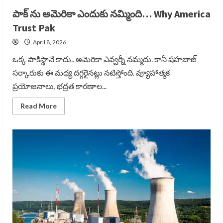
పాక్ ను అమెరికా ఎందుకు నమ్మింది… Why America
Trust Pak
April 8, 2026
ఒక్క పాకిస్థానే కాదు.. అమెరికా ఎవ్వర్నీ నమ్మదు. కానీ షహబాజ్
సర్కారుకు ఈ మధ్య దగ్గరైనట్లు నటిస్తోంది. వ్యూహాత్మక
ప్రయోజనాలు, భద్రత కారణాల...
Read
Read More
more
about
పాక్
ను
అమెరికా
ఎందుకు
నమ్మింది…
Why
America
Trust
Pak