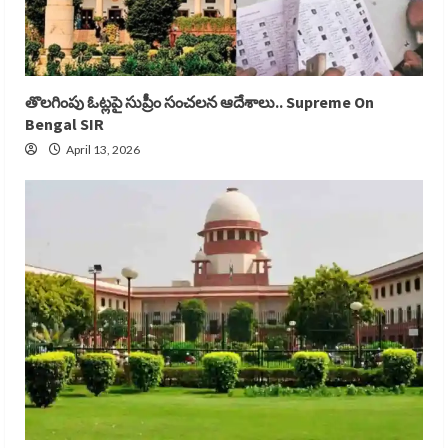
తొలగింపు ఓట్లపై సుప్రీం సంచలన ఆదేశాలు.. Supreme On
Bengal SIR
April 13, 2026