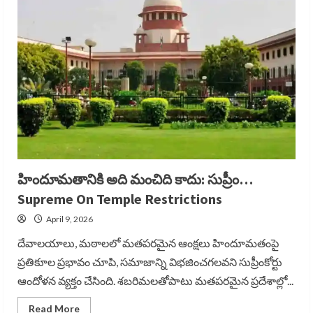
సంచలన
ఆదేశాలు..
Supreme
On
Bengal
SIR
హిందూమతానికి అది మంచిది కాదు: సుప్రీం…
Supreme On Temple Restrictions
April 9, 2026
దేవాలయాలు, మఠాలలో మతపరమైన ఆంక్షలు హిందూమతంపై
ప్రతికూల ప్రభావం చూపి, సమాజాన్ని విభజించగలవని సుప్రీంకోర్టు
ఆందోళన వ్యక్తం చేసింది. శబరిమలతోపాటు మతపరమైన ప్రదేశాల్లో...
Read
Read More