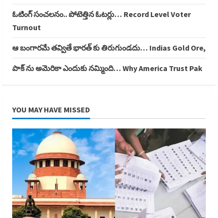
ఓటింగ్ సంచలనం.. పోటెత్తిన ఓటర్లు… Record Level Voter
Turnout
ఆ బంగారమే తవ్వితే భారత్ కు తిరుగుండదు… Indias Gold Ore,
పాక్ ను అమెరికా ఎందుకు నమ్మింది… Why America Trust Pak
YOU MAY HAVE MISSED