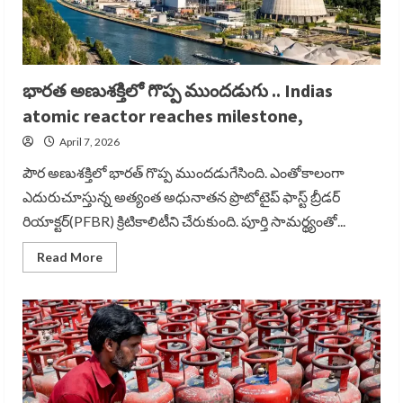
భారత అణుశక్తిలో గొప్ప ముందడుగు .. Indias
atomic reactor reaches milestone,
April 7, 2026
పౌర అణుశక్తిలో భారత్ గొప్ప ముందడుగేసింది. ఎంతోకాలంగా
ఎదురుచూస్తున్న అత్యంత అధునాతన ప్రొటోటైప్ ఫాస్ట్ బ్రీడర్
రియాక్టర్(PFBR) క్రిటికాలిటీని చేరుకుంది. పూర్తి సామర్థ్యంతో...
Read
Read More
more
about
భారత
అణుశక్తిలో
గొప్ప
ముందడుగు
..
Indias
atomic
reactor
reaches