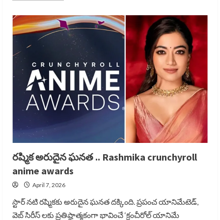
about
శత్రుదేశంలో
36
గంటల
రెస్క్యూ
ఆపరేషన్..
Rescue
operation
in
iran
రష్మిక అరుదైన ఘనత .. Rashmika crunchyroll
anime awards
April 7, 2026
స్టార్ నటి రష్మికకు అరుదైన ఘనత దక్కింది. ప్రపంచ యానిమేటెడ్,
వెబ్ సిరీస్ లకు ప్రతిష్ఠాత్మకంగా భావించే ‘క్రంచీరోల్ యానిమే