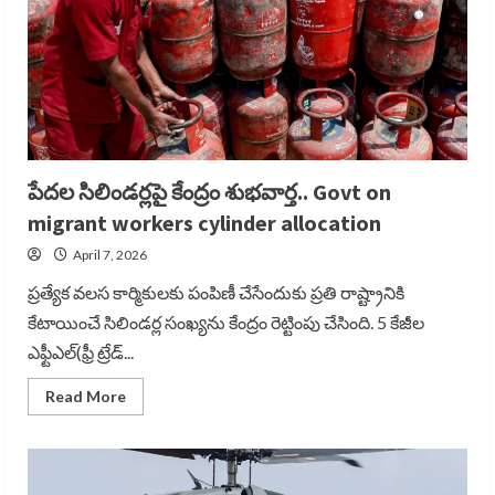
milestone,
పేదల సిలిండర్లపై కేంద్రం శుభవార్త.. Govt on
migrant workers cylinder allocation
April 7, 2026
ప్రత్యేక వలస కార్మికులకు పంపిణీ చేసేందుకు ప్రతి రాష్ట్రానికి
కేటాయించే సిలిండర్ల సంఖ్యను కేంద్రం రెట్టింపు చేసింది. 5 కేజీల
ఎఫ్టీఎల్(ఫ్రీ ట్రేడ్...
Read
Read More
more
about
పేదల
సిలిండర్లపై
కేంద్రం
శుభవార్త..