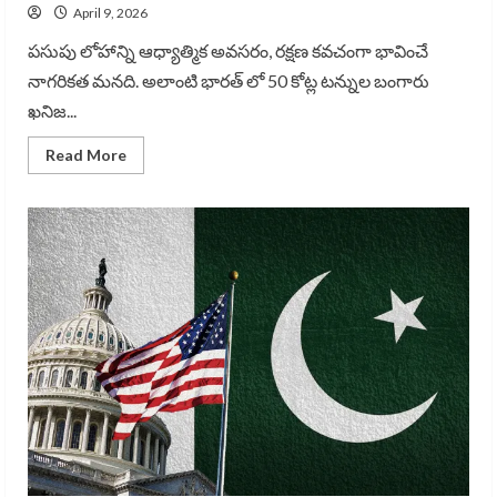
April 9, 2026
పసుపు లోహాన్ని ఆధ్యాత్మిక అవసరం, రక్షణ కవచంగా భావించే
నాగరికత మనది. అలాంటి భారత్ లో 50 కోట్ల టన్నుల బంగారు
ఖనిజ...
Read
Read More
more
about
ఆ
బంగారమే
తవ్వితే
భారత్
కు
తిరుగుండదు…
Indias
Gold
Ore,