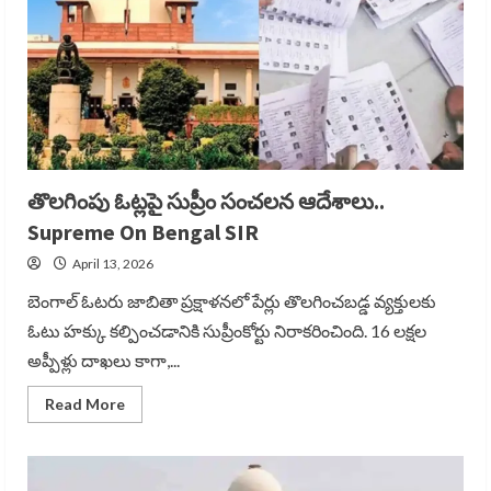
తొలగింపు ఓట్లపై సుప్రీం సంచలన ఆదేశాలు..
Supreme On Bengal SIR
April 13, 2026
బెంగాల్ ఓటరు జాబితా ప్రక్షాళనలో పేర్లు తొలగించబడ్డ వ్యక్తులకు
ఓటు హక్కు కల్పించడానికి సుప్రీంకోర్టు నిరాకరించింది. 16 లక్షల
అప్పీళ్లు దాఖలు కాగా,...
Read
Read More
more
about
తొలగింపు
ఓట్లపై
సుప్రీం