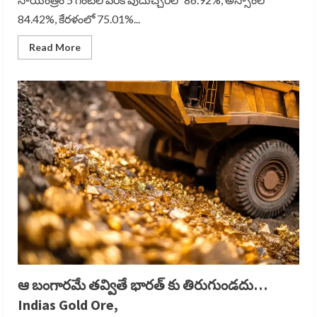
84.42%, కేరళంలో 75.01%...
Read
Read More
more
about
ఓటింగ్
సంచలనం..
పోటెత్తిన
ఓటర్లు…
Record
Level
Voter
Turnout
ఆ బంగారమే తవ్వితే భారత్ కు తిరుగుండదు…
Indias Gold Ore,