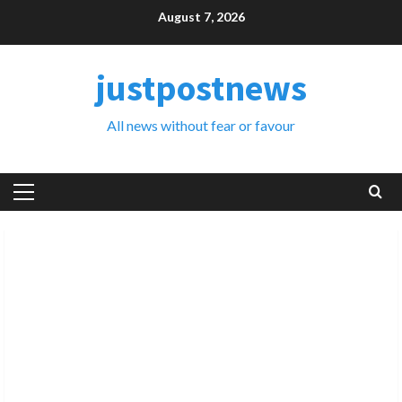
Skip
August 7, 2026
to
content
justpostnews
All news without fear or favour
Primary
Menu