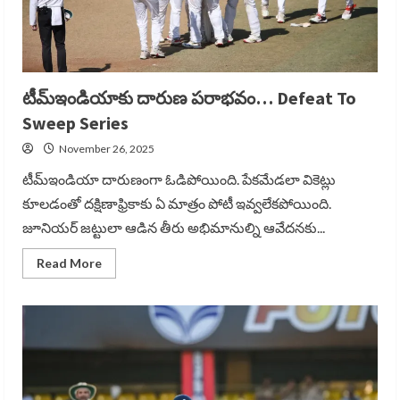
టీమ్ఇండియాకు దారుణ పరాభవం… Defeat To
Sweep Series
November 26, 2025
టీమ్ఇండియా దారుణంగా ఓడిపోయింది. పేకమేడలా వికెట్లు
కూలడంతో దక్షిణాఫ్రికాకు ఏ మాత్రం పోటీ ఇవ్వలేకపోయింది.
జూనియర్ జట్టులా ఆడిన తీరు అభిమానుల్ని ఆవేదనకు...
Read
Read More
more
about
టీమ్ఇండియాకు
దారుణ
పరాభవం…
Defeat
To
Sweep
Series