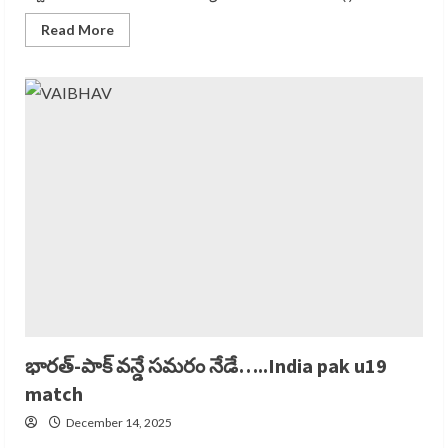
Read
Read More
more
about
పూర్తి
మ్యాచ్
‘మెస్సీ’
ఎందుకాడలేదంటే…
Why
Messi
won’t
భారత్-పాక్ వన్డే సమరం నేడే…..India pak u19
match
December 14, 2025