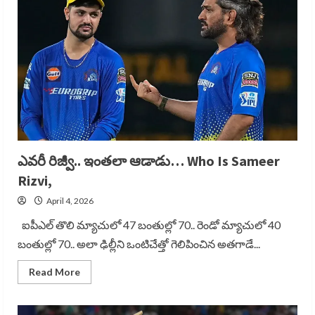
Shock
To
SRH
ఎవరీ రిజ్వీ.. ఇంతలా ఆడాడు… Who Is Sameer
Rizvi,
April 4, 2026
ఐపీఎల్ తొలి మ్యాచులో 47 బంతుల్లో 70.. రెండో మ్యాచులో 40
బంతుల్లో 70.. అలా ఢిల్లీని ఒంటిచేత్తో గెలిపించిన అతగాడే...
Read
Read More
more
about
ఎవరీ
రిజ్వీ..