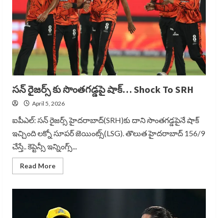
సన్ రైజర్స్ కు సొంతగడ్డపై షాక్… Shock To SRH
April 5, 2026
ఐపీఎల్: సన్ రైజర్స్ హైదరాబాద్(SRH)కు దాని సొంతగడ్డపైనే షాక్
ఇచ్చింది లక్నో సూపర్ జెయింట్స్(LSG). తొలుత హైదరాబాద్ 156/9
చేస్తే.. కెప్టెన్సీ ఇన్నింగ్స్...
Read
Read More
more
about
సన్
రైజర్స్
కు
సొంతగడ్డపై
షాక్…