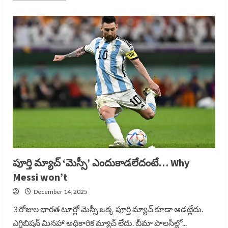
about
రిజ్వీ
రెచ్చిపోవడంతో
ఘన
విజయం..
Rizvi
Show
పూర్తి మ్యాచ్ ‘మెస్సీ’ ఎందుకాడలేదంటే… Why
Messi won’t
December 14, 2025
3 రోజుల భారత టూర్లో మెస్సీ ఒక్క పూర్తి మ్యాచ్ కూడా ఆడట్లేదు.
ఎగ్జిబిషన్ మినహా అధికారిక మ్యాచ్ లేదు. బీమా పాలసీల్లో...