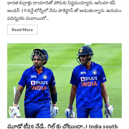
భారత కుర్రాళ్లు దాయాదితో పోరుకు సిద్ధమయ్యారు. ఆసియా కప్
అండర్-19 వన్డే టోర్నీలో నేడు పాకిస్థాన్ తో ఆడుతున్నారు. ఉదయం
పదిన్నరకు దుబాయిలో...
Read
Read More
more
about
భారత్-
పాక్
వన్డే
సమరం
నేడే…..India
pak
u19
match
మూడో టీ20 నేడే.. గిల్ కు చోటుందా..! India south