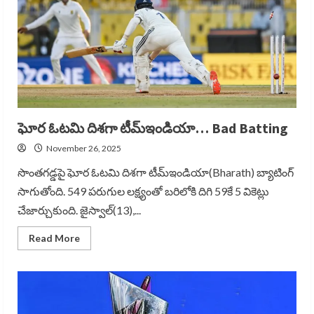
ఘోర ఓటమి దిశగా టీమ్ఇండియా… Bad Batting
November 26, 2025
సొంతగడ్డపై ఘోర ఓటమి దిశగా టీమ్ఇండియా(Bharath) బ్యాటింగ్
సాగుతోంది. 549 పరుగుల లక్ష్యంతో బరిలోకి దిగి 59కే 5 వికెట్లు
చేజార్చుకుంది. జైస్వాల్(13),...
Read
Read More
more
about
ఘోర
ఓటమి
దిశగా
టీమ్ఇండియా…
Bad