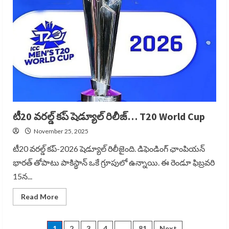
Batting
టీ20 వరల్డ్ కప్ షెడ్యూల్ రిలీజ్… T20 World Cup
November 25, 2025
టీ20 వరల్డ్ కప్-2026 షెడ్యూల్ రిలీజైంది. డిఫెండింగ్ ఛాంపియన్
భారత్ తోపాటు పాకిస్థాన్ ఒకే గ్రూపులో ఉన్నాయి. ఈ రెండూ ఫిబ్రవరి
15న...
Read
Read More
more
about
టీ20
వరల్డ్
1
2
3
4
…
81
Next