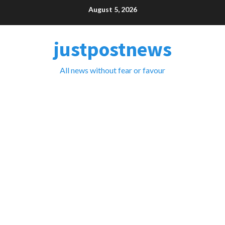
Skip
August 5, 2026
to
content
justpostnews
All news without fear or favour