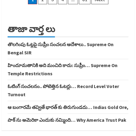
Posts
కప్
షెడ్యూల్
రిలీజ్…
pagination
T20
World
Cup
తాజా వార్త లు
తొలగింపు ఓట్లపై సుప్రీం సంచలన ఆదేశాలు.. Supreme On
Bengal SIR
హిందూమతానికి అది మంచిది కాదు: సుప్రీం… Supreme On
Temple Restrictions
ఓటింగ్ సంచలనం.. పోటెత్తిన ఓటర్లు… Record Level Voter
Turnout
ఆ బంగారమే తవ్వితే భారత్ కు తిరుగుండదు… Indias Gold Ore,
పాక్ ను అమెరికా ఎందుకు నమ్మింది… Why America Trust Pak