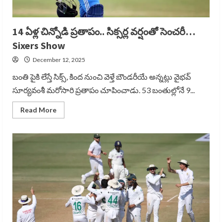
14 ఏళ్ల చిన్నోడి ప్రతాపం.. సిక్సర్ల వర్షంతో సెంచరీ…
Sixers Show
December 12, 2025
బంతి పైకి లేస్తే సిక్స్, కింద నుంచి వెళ్తే బౌండరీయే అన్నట్లు వైభవ్
సూర్యవంశీ మరోసారి ప్రతాపం చూపించాడు. 53 బంతుల్లోనే 9...
Read
Read More
more
about
14
ఏళ్ల
చిన్నోడి
ప్రతాపం..
సిక్సర్ల
వర్షంతో
సెంచరీ…
Sixers
Show