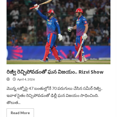
ఇంతలా
ఆడాడు…
Who
Is
Sameer
Rizvi,
రిజ్వీ రెచ్చిపోవడంతో ఘన విజయం.. Rizvi Show
April 4, 2026
మొన్న లక్నోపై 47 బంతుల్లోనే 70 పరుగులు చేసిన సమీర్ రిజ్వీ..
ఇవాళ సైతం రెచ్చిపోవడంతో ఢిల్లీ ఘన విజయం సాధించింది.
తొలుత...
Read
Read More
more