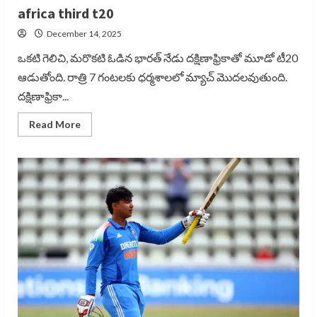
africa third t20
December 14, 2025
ఒకటి గెలిచి, మరొకటి ఓడిన భారత్ నేడు దక్షిణాఫ్రికాతో మూడో టీ20
ఆడుతోంది. రాత్రి 7 గంటలకు ధర్మశాలలో మ్యాచ్ మొదలవుతుంది.
దక్షిణాఫ్రికా...
Read
Read More
more
about
మూడో
టీ20
నేడే..
గిల్
కు
చోటుందా..!
India
south
africa
third
t20