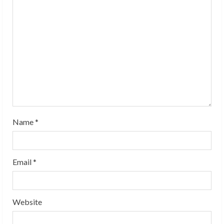
e
a
d
i
n
g
Name
*
Email
*
Website