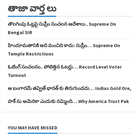
తాజా వార్త లు
తొలగింపు ఓట్లపై సుప్రీం సంచలన ఆదేశాలు.. Supreme On
Bengal SIR
హిందూమతానికి అది మంచిది కాదు: సుప్రీం… Supreme On
Temple Restrictions
ఓటింగ్ సంచలనం.. పోటెత్తిన ఓటర్లు… Record Level Voter
Turnout
ఆ బంగారమే తవ్వితే భారత్ కు తిరుగుండదు… Indias Gold Ore,
పాక్ ను అమెరికా ఎందుకు నమ్మింది… Why America Trust Pak
YOU MAY HAVE MISSED