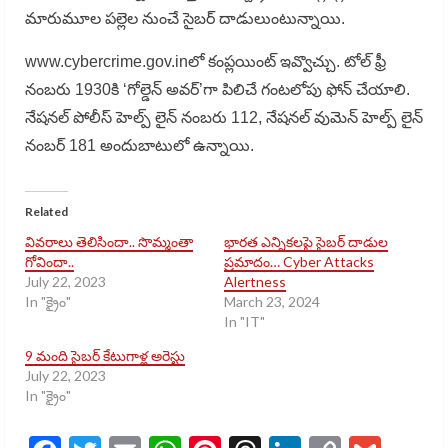
మారుమూల పల్లెల నుంచే సైబర్ దాడులుంటున్నాయి.
www.cybercrime.gov.inలో కంప్లయింట్ ఇవ్వొచ్చు. టోల్ ఫ్రీ
నంబరు 1930కి ‘గోల్డెన్ అవర్’గా పిలిచే గంటలోపు ఫోన్ చేయాలి.
నేషనల్ పోలీస్ హెల్ప్ లైన్ నంబరు 112, నేషనల్ వుమెన్ హెల్ప్ లైన్
నంబర్ 181 అందుబాటులో ఉన్నాయి.
Related
వివరాలు తెలిసిందా.. సొమ్మంతా
భారత ఎన్నికలపై సైబర్ దాడుల
గోవిందా..
ప్రమాదం… Cyber Attacks
July 22, 2023
Alertness
In "క్రైం"
March 23, 2024
In "IT"
9 మంది సైబర్ కేటుగాళ్ల అరెస్టు
July 22, 2023
In "క్రైం"