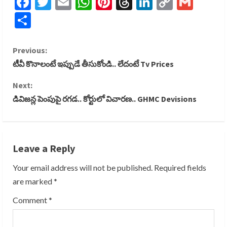
Facebook
Twitter
Email
WhatsApp
Pinterest
Threads
LinkedIn
Copy
Gmai
Link
Share
C
Previous:
టీవీ కొనాలంటే ఇప్పుడే తీసుకోండి.. లేదంటే Tv Prices
o
Next:
n
డివిజన్ల పెంపుపై రగడ.. కోర్టులో విచారణ.. GHMC Devisions
t
i
Leave a Reply
n
Your email address will not be published.
Required fields
u
are marked
*
e
Comment
*
R