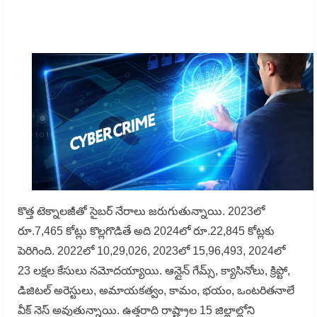
కొత్త టెక్నాలజీతో సైబర్ నేరాలు జరుగుతున్నాయి. 2023లో
రూ.7,465 కోట్లు కొల్లగొడితే అది 2024లో రూ.22,845 కోట్లకు
పెరిగింది. 2022లో 10,29,026, 2023లో 15,96,493, 2024లో
23 లక్షల కేసులు నమోదయ్యాయి. ఆన్లైన్ గేమ్స్, క్యాసినోలు, క్రిప్టో,
డిజిటల్ అరెస్టులు, అమాయకత్వం, కామం, భయం, ఒంటరితనాలే
వీక్ నెస్ అవుతున్నాయి. ఉత్తరాది రాష్ట్రాల 15 జిల్లాల్లోని