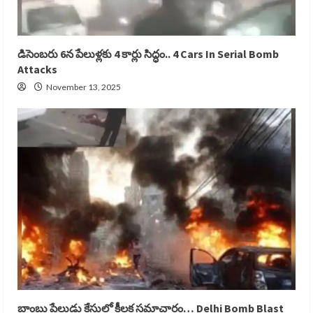
డిసెంబరు 6న పేలుళ్లకు 4 కార్లు సిద్ధం.. 4 Cars In Serial Bomb
Attacks
November 13, 2025
బాంబు పేలుడు కేసులో కీలక సమాచారం… Delhi Bomb Blast