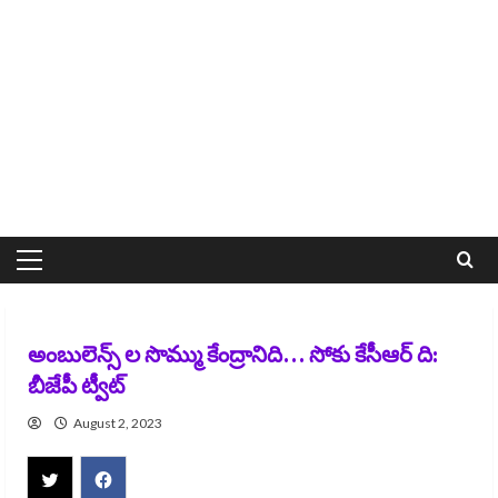
Primary
Menu
అంబులెన్స్ ల సొమ్ము కేంద్రానిది… సోకు కేసీఆర్ ది:
బీజేపీ ట్వీట్
August 2, 2023