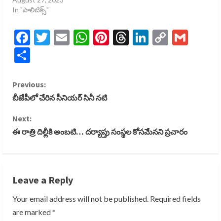
In "పాలిటిక్స్​"
Facebook
Twitter
Email
WhatsApp
Pinterest
Threads
LinkedIn
Copy
Gmai
Link
Share
C
Previous:
బీజేపీలో చేరిన సీనియర్ సినీ నటి
o
Next:
n
ఈ రాత్రి దిల్లీకి అంబటి… దర్యాప్తు సంస్థల కోసమేనని ప్రచారం
t
i
Leave a Reply
n
Your email address will not be published.
Required fields
u
are marked
*