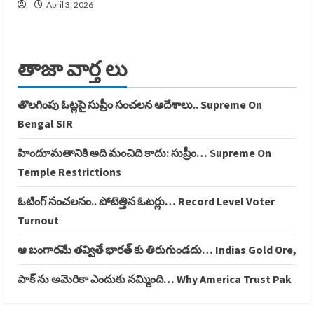
April 3, 2026
తాజా వార్త లు
తొలగింపు ఓట్లపై సుప్రీం సంచలన ఆదేశాలు.. Supreme On
Bengal SIR
హిందూమతానికి అది మంచిది కాదు: సుప్రీం… Supreme On
Temple Restrictions
ఓటింగ్ సంచలనం.. పోటెత్తిన ఓటర్లు… Record Level Voter
Turnout
ఆ బంగారమే తవ్వితే భారత్ కు తిరుగుండదు… Indias Gold Ore,
పాక్ ను అమెరికా ఎందుకు నమ్మింది… Why America Trust Pak