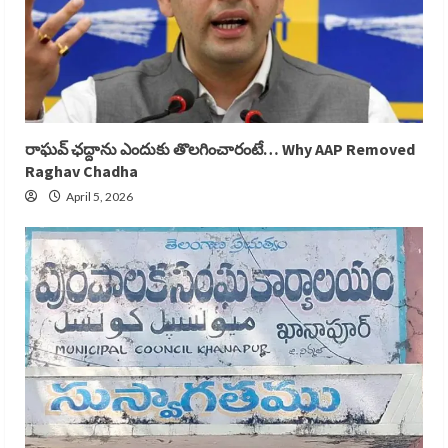
రాఘవ్ ఛద్దాను ఎందుకు తొలగించారంటే… Why AAP Removed
Raghav Chadha
April 5, 2026