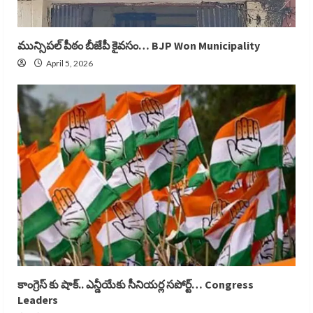
మున్సిపల్ పీఠం బీజేపీ కైవసం… BJP Won Municipality
April 5, 2026
కాంగ్రెస్ కు షాక్.. ఎన్డీయేకు సీనియర్ల సపోర్ట్… Congress
Leaders