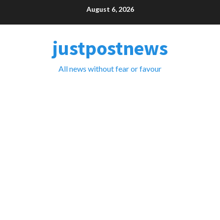
Skip
August 6, 2026
to
content
justpostnews
All news without fear or favour