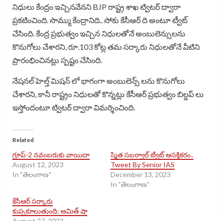
నిధులు కేంద్రం ఇచ్చినవేనని BJP రాష్ట్ర శాఖ ట్విటర్ ద్వారా
ప్రకటించింది. సొమ్ము కేంద్రానిది.. సోకు కేసీఆర్ ది అంటూ ట్వీట్
చేసింది. కేంద్ర ప్రభుత్వం ఇచ్చిన నిధులతోనే అంబులెన్సులను
కొనుగోలు చేశారని, రూ.103 కోట్ల తమ సర్కారు నిధులతోనే వీటిని
ప్రారంభించినట్లు స్పష్టం చేసింది.
నేషనల్ హెల్త్ మిషన్ లో భాగంగా అంబులెన్స్ లను కొనుగోలు
చేశారని, కానీ రాష్ట్రం నిధులతో కొన్నట్లు కేసీఆర్ ప్రభుత్వం బిల్డప్ లు
ఇస్తోందంటూ ట్విటర్ ద్వారా విమర్శించింది.
Related
గ్రూప్-2 నవంబరుకు వాయిదా
స్మిత సబర్వాల్ ట్వీట్ ఆసక్తికరం..
August 12, 2023
Tweet By Senior IAS
In "తెలంగాణ"
December 13, 2023
In "తెలంగాణ"
కేసీఆర్ సర్కారు
కుప్పకూలుతుంది: అమిత్ షా
August 27, 2023