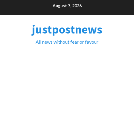
Skip
August 7, 2026
to
content
justpostnews
All news without fear or favour