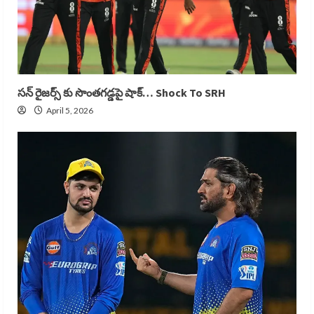
సన్ రైజర్స్ కు సొంతగడ్డపై షాక్… Shock To SRH
April 5, 2026