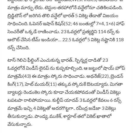
మాత్రం మార్పు లేదు. టెస్టుల తరహాలోనే వన్డేలోనూ చతికిలపడింది.
బ్రిడ్జిటౌన్ లో జరిగిన తొలి వన్డేలో భారత్ 5 వికెట్ల తేడాతో విజయం
సాధించింది. ఓపెనర్ ఇషాన్ కిషన్(52; 46 బంతుల్లో 7×4, 1×6) హాఫ్
సెంచరీతో ఒక్కడే రాణించాడు. 23 ఓవర్లలో ప్రత్యర్థిని 114 రన్స్ కు
ఆలౌట్ చేసిన టీమ్ ఇండియా… 22.5 ఓవర్లలో 5 వికెట్ల నష్టానికి 118
రన్స్ చేసింది.
టాస్ గెలిచి ఫీల్డింగ్ ఎంచుకున్న భారత్.. స్పిన్నర్ల దాడితో 23
ఓవర్లలోనే విండీస్ లైనప్ ను కుప్పకూల్చింది. ఆ జట్టులో షాయ్ హోప్
మాత్రమే(43) ఈ మాత్రం స్కోరు సాధించాడు. అథనేజ్(22), బ్రెండన్
కింగ్(17), హెట్ మయర్(11) తక్కువ స్కోరుకే ఔటయ్యారు. మిగతా
బ్యాటర్లు రెండంకెల స్కోరు కూడా చేయకపోవడంతో విండీస్ వికెట్లు
టపటపా రాలిపోయాయి. కుల్దీప్ యాదవ్ 3 ఓవర్లలో కేవలం 6 రన్స్
మాత్రమే ఇచ్చి 4 వికెట్లతో అదరగొట్టగా.. రవీంద్ర జడేజా 3 వికెట్లు
తీసుకున్నాడు. పాండ్య, ముకేశ్, శార్దూల్ తలో వికెట్ ఖాతాలో
వేసుకున్నారు.