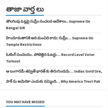
తాజా వార్త లు
తొలగింపు ఓట్లపై సుప్రీం సంచలన ఆదేశాలు.. Supreme On
Bengal SIR
హిందూమతానికి అది మంచిది కాదు: సుప్రీం… Supreme On
Temple Restrictions
ఓటింగ్ సంచలనం.. పోటెత్తిన ఓటర్లు… Record Level Voter
Turnout
ఆ బంగారమే తవ్వితే భారత్ కు తిరుగుండదు… Indias Gold Ore,
పాక్ ను అమెరికా ఎందుకు నమ్మింది… Why America Trust Pak
YOU MAY HAVE MISSED