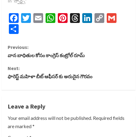
In "స్పోర్ట్స్​"
Facebook
Twitter
Email
WhatsApp
Pinterest
Threads
LinkedIn
Copy
Gmai
Link
Share
C
Previous:
వాన బాధితుల కోసం కాంగ్రెస్ కంట్రోల్ రూమ్
o
Next:
n
ఫారెస్ట్ మహిళా బీట్ ఆఫీసర్ కు అరుదైన గౌరవం
t
i
Leave a Reply
n
Your email address will not be published.
Required fields
u
are marked
*