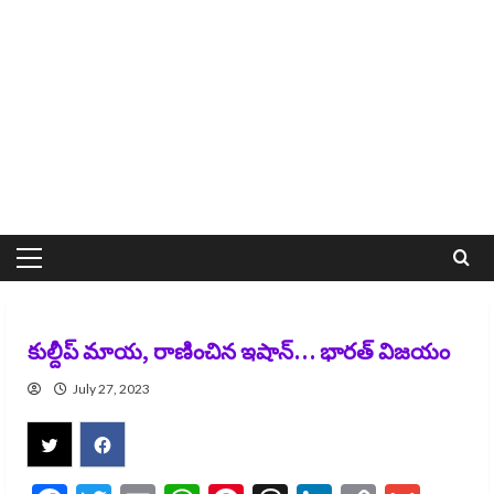
Primary
Menu
కుల్దీప్ మాయ, రాణించిన ఇషాన్… భారత్ విజయం
July 27, 2023