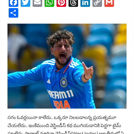
Facebook
Twitter
Email
WhatsApp
Pinterest
Threads
LinkedIn
Copy
Gmai
Link
Share
సగం ఓవర్లయినా కాలేదు.. ఒక్కరూ నిలబడాలన్న ప్రయత్నమూ
చేయలేదు.. ఇంకేముంది వెస్టిండీస్ కథ ముగియడానికి పెద్దగా టైమ్
పట్టలేదు. ఫార్మాట్ మారినా వెస్టిండీస్(West Indies) ఆటతీరులో ఏ