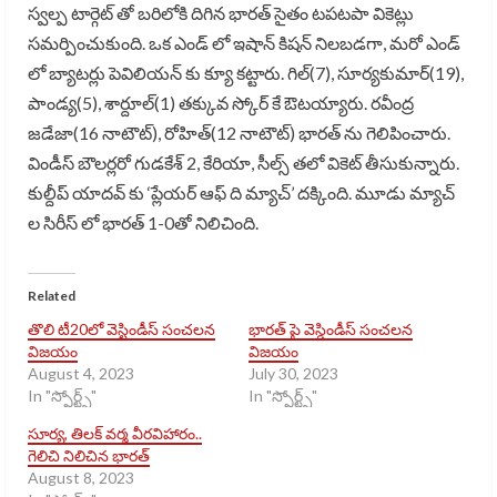
స్వల్ప టార్గెట్ తో బరిలోకి దిగిన భారత్ సైతం టపటపా వికెట్లు
సమర్పించుకుంది. ఒక ఎండ్ లో ఇషాన్ కిషన్ నిలబడగా, మరో ఎండ్
లో బ్యాటర్లు పెవిలియన్ కు క్యూ కట్టారు. గిల్(7), సూర్యకుమార్(19),
పాండ్య(5), శార్దూల్(1) తక్కువ స్కోర్ కే ఔటయ్యారు. రవీంద్ర
జడేజా(16 నాటౌట్), రోహిత్(12 నాటౌట్) భారత్ ను గెలిపించారు.
విండీస్ బౌలర్లరో గుడకేశ్ 2, కేరియా, సీల్స్ తలో వికెట్ తీసుకున్నారు.
కుల్దీప్ యాదవ్ కు ‘ప్లేయర్ ఆఫ్ ది మ్యాచ్’ దక్కింది. మూడు మ్యాచ్
ల సిరీస్ లో భారత్ 1-0తో నిలిచింది.
Related
తొలి టీ20లో వెస్టిండీస్ సంచలన
భారత్ పై వెస్డిండీస్ సంచలన
విజయం
విజయం
August 4, 2023
July 30, 2023
In "స్పోర్ట్స్​"
In "స్పోర్ట్స్​"
సూర్య, తిలక్ వర్మ వీరవిహారం..
గెలిచి నిలిచిన భారత్
August 8, 2023