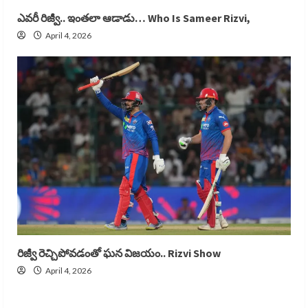
ఎవరీ రిజ్వీ.. ఇంతలా ఆడాడు… Who Is Sameer Rizvi,
April 4, 2026
రిజ్వీ రెచ్చిపోవడంతో ఘన విజయం.. Rizvi Show
April 4, 2026