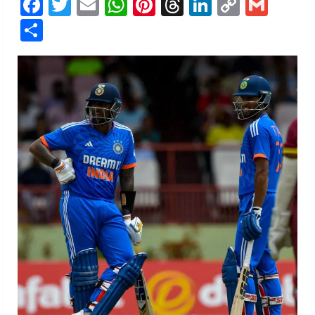
Facebook
Twitter
Email
WhatsApp
Pinterest
Threads
LinkedIn
Copy
Gmai
Link
Share