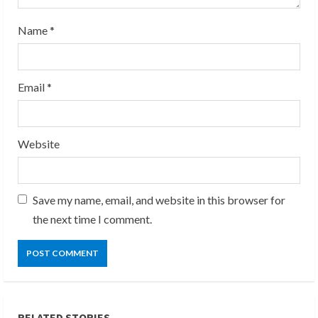
n
g
Name
*
Email
*
Website
Save my name, email, and website in this browser for
the next time I comment.
RELATED STORIES