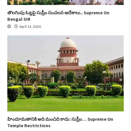
తొలగింపు ఓట్లపై సుప్రీం సంచలన ఆదేశాలు.. Supreme On
Bengal SIR
April 13, 2026
హిందూమతానికి అది మంచిది కాదు: సుప్రీం… Supreme On
Temple Restrictions