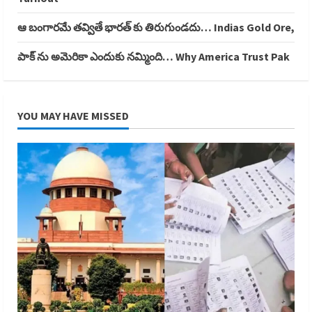
ఆ బంగారమే తవ్వితే భారత్ కు తిరుగుండదు… Indias Gold Ore,
పాక్ ను అమెరికా ఎందుకు నమ్మింది… Why America Trust Pak
YOU MAY HAVE MISSED