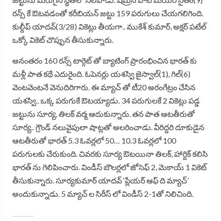
రన్స్ కే ఔటవడంతో కరీబియన్ జట్టు 159 పరుగులు చేయగలిగింది.
కుల్దీప్ యాదవ్(3/28) వికెట్లు తీయగా.. ముకేశ్ కుమార్, అక్షర్ పటేల్
ఒక్కో వికెట్ చొప్పున తీసుకున్నారు.
అనంతరం 160 రన్స్ టార్గెట్ తో బ్యాటింగ్ ప్రారంభించిన భారత్ కు
మళ్లీ పాత కథే ఎదురైంది. ఓపెనర్లు యశస్వి జైస్వాల్(1), గిల్(6)
వెంటవెంటనే వెనుదిరిగారు. ఈ మ్యాచ్ తో టీ20 అరంగేట్రం చేసిన
యశస్వి.. ఒక్క పరుగుకే ఔటయ్యాడు. 34 పరుగులకే 2 వికెట్లు పడ్డ
జట్టును సూర్య, తిలక్ వర్మ ఆదుకున్నారు. తన పాత ఆటతీరుతో
సూర్య.. గ్రౌండ్ నలువైపులా షాట్లతో అలరించాడు. వీరిద్దరి దూకుడైన
ఆటతీరుతో భారత్ 5.3 ఓవర్లలో 50… 10.3 ఓవర్లలో 100
పరుగులకు చేరుకుంది. చివరకు సూర్య ఔటయినా తిలక్, హార్దిక్ కలిసి
భారత్ ను గెలిపించారు. విండీస్ బౌలర్లలో జోసెఫ్ 2, మెకాయ్ 1 వికెట్
తీసుకున్నారు. సూర్యకుమార్ యాదవ్ ‘ప్లేయర్ ఆఫ్ ది మ్యాచ్’
అందుకున్నాడు. 5 మ్యాచ్ ల సిరీస్ లో విండీస్ 2-1తో నిలిచింది.