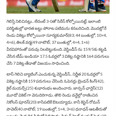
గెలిస్తే నిలిచినట్లు.. లేదంటే 3-0తో సిరీస్ కోల్పోయినట్లే. ఇలాంటి
పరిస్థితుల్లో భారత జట్టు పోరాట పటిమను కనబరిచింది. మొదట్లోనే
రెండు వికెట్లు కోల్పోయినా సూర్యకుమార్(83; 44 బంతుల్లో, 10×4,
4×6), తిలక్ వర్మ(49 నాటౌట్; 37 బంతుల్లో, 4×4, 1×6)
వీరవిహారంతో పరువు నిలబెట్టుకుంది. వెస్టిండీస్ ను 159/5కు కట్టడి
చేసిన టీమ్ ఇండియా 17.5 ఓవర్లలో 3 వికెట్ల నష్టానికి 164 పరుగులు
చేసి 7 వికెట్ల తేడాతో విజయం సాధించింది.
టాస్ గెలిచి బ్యాటింగ్ ఎంచుకున్న వెస్టిండీస్.. నిర్ణీత 20 ఓవర్లలో 5
వికెట్ల నష్టానికి 159 పరుగులు చేసింది. ఓపెనర్లు బ్రెండన్ కింగ్(42),
కైల్ మయర్స్(25) శుభారంభం అందించారు. జాన్సన్ ఛార్లెస్(12)
మూడో వికెట్ గా వెనుదిరిగాడు. తొలి రెండు వన్డేల్లో రాణించిన
నికోలస్ పూరన్(20) కాసేపటికే ఔటయ్యాడు. కానీ కెప్టెన్ రోమన్
పావెల్(40 నాటౌట్; 19 బంతుల్లో, 1×4, 3×6) ధనాధన్ ఆటతీరుతో
జట్టును మెరుగైన స్థితిలో నిలిపాడు. షిమ్రన్ హెట్ మయర్ సైతం(9)