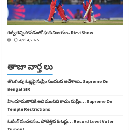
రిజ్వీ రెచ్చిపోవడంతో ఘన విజయం.. Rizvi Show
April 4, 2026
తాజా వార్త లు
తొలగింపు ఓట్లపై సుప్రీం సంచలన ఆదేశాలు.. Supreme On
Bengal SIR
హిందూమతానికి అది మంచిది కాదు: సుప్రీం… Supreme On
Temple Restrictions
ఓటింగ్ సంచలనం.. పోటెత్తిన ఓటర్లు… Record Level Voter
Turnout