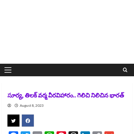
Primary
Menu
సూర్య, తిలక్ వర్మ వీరవిహారం.. గెలిచి నిలిచిన భారత్
August 8, 2023