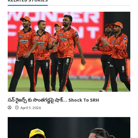
సన్ రైజర్స్ కు సొంతగడ్డపై షాక్… Shock To SRH
April 5, 2026