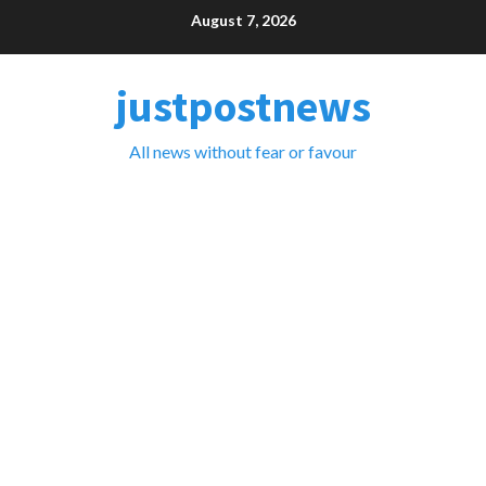
Skip
August 7, 2026
to
content
justpostnews
All news without fear or favour