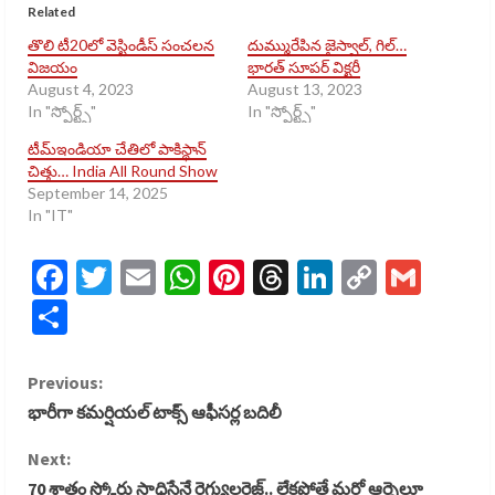
Related
తొలి టీ20లో వెస్టిండీస్ సంచలన
దుమ్మురేపిన జైస్వాల్, గిల్…
విజయం
భారత్ సూపర్ విక్టరీ
August 4, 2023
August 13, 2023
In "స్పోర్ట్స్​"
In "స్పోర్ట్స్​"
టీమ్ఇండియా చేతిలో పాకిస్థాన్
చిత్తు… India All Round Show
September 14, 2025
In "IT"
Facebook
Twitter
Email
WhatsApp
Pinterest
Threads
LinkedIn
Copy
Gmai
Link
Share
C
Previous:
భారీగా కమర్షియల్ టాక్స్ ఆఫీసర్ల బదిలీ
o
Next:
n
70 శాతం స్కోరు సాధిస్తేనే రెగ్యులరైజ్.. లేకపోతే మరో ఆర్నెల్లూ