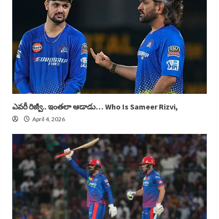
ఎవరీ రిజ్వీ.. ఇంతలా ఆడాడు… Who Is Sameer Rizvi,
April 4, 2026