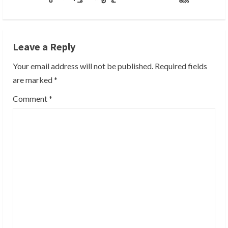
t
i
Leave a Reply
n
Your email address will not be published.
Required fields
u
are marked
*
e
Comment
*
R
e
a
d
i