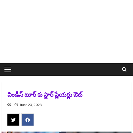
Primary
Menu
విండీస్ టూర్ కు స్టార్ ప్లేయర్లు ఔట్
June 23, 2023