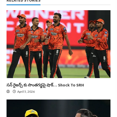
RELATED STORIES
సన్ రైజర్స్ కు సొంతగడ్డపై షాక్… Shock To SRH
April 5, 2026