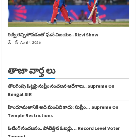
రిజ్వీ రెచ్చిపోవడంతో ఘన విజయం.. Rizvi Show
April 4, 2026
తాజా వార్త లు
తొలగింపు ఓట్లపై సుప్రీం సంచలన ఆదేశాలు.. Supreme On
Bengal SIR
హిందూమతానికి అది మంచిది కాదు: సుప్రీం… Supreme On
Temple Restrictions
ఓటింగ్ సంచలనం.. పోటెత్తిన ఓటర్లు… Record Level Voter
Turnout