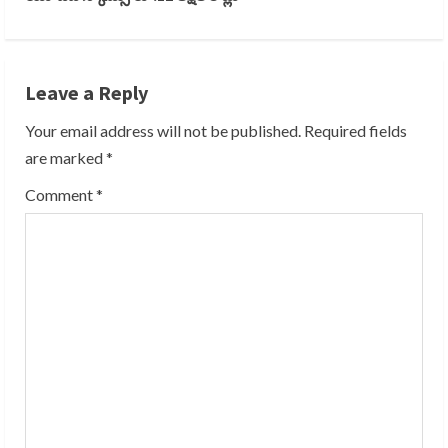
t
i
Leave a Reply
n
Your email address will not be published.
Required fields
u
are marked
*
e
Comment
*
R
e
a
d
i