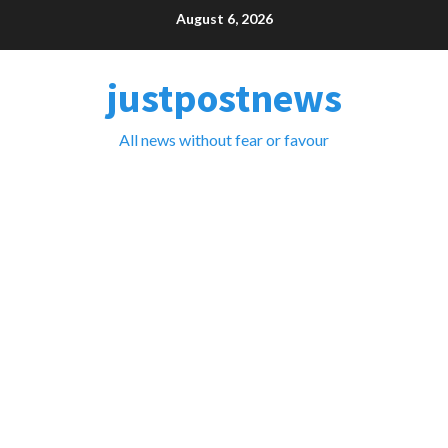
Skip
August 6, 2026
to
content
justpostnews
All news without fear or favour