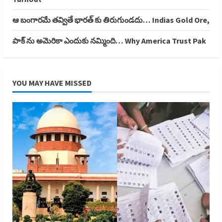
ఆ బంగారమే తవ్వితే భారత్ కు తిరుగుండదు… Indias Gold Ore,
పాక్ ను అమెరికా ఎందుకు నమ్మింది… Why America Trust Pak
YOU MAY HAVE MISSED