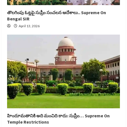
తొలగింపు ఓట్లపై సుప్రీం సంచలన ఆదేశాలు.. Supreme On
Bengal SIR
April 13, 2026
హిందూమతానికి అది మంచిది కాదు: సుప్రీం… Supreme On
Temple Restrictions