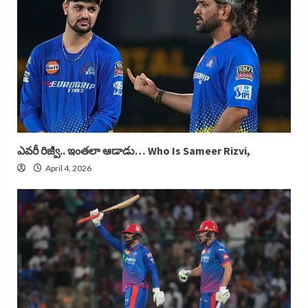
ఎవరీ రిజ్వీ.. ఇంతలా ఆడాడు… Who Is Sameer Rizvi,
April 4, 2026