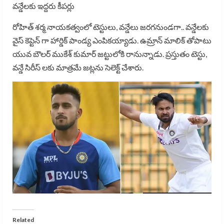
వన్డేలకు ఇద్దరు కీపర్లు
రోహిత్ శర్మ నాయకత్వంలో టెస్టులు, వన్డేలు జరగనుండగా.. వన్డేలకు
వైస్ కెప్టెన్ గా హార్డిక్ పాండ్య ఎంపికయ్యాడు. ఉమ్రాన్ మాలిక్ తోపాటు
యువ బౌలర్ ముకేశ్ కుమార్ జట్టులోకి రానున్నాడు. ప్రస్తుతం టెస్టు,
వన్డే సిరీస్ లకు మాత్రమే జట్లను సెలెక్ట్ చేశారు.
Related