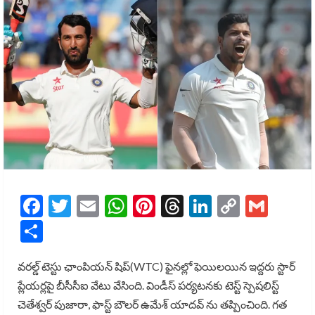
Facebook
Twitter
Email
WhatsApp
Pinterest
Threads
LinkedIn
Copy
Gmai
Link
Share
వరల్డ్ టెస్టు ఛాంపియన్ షిప్(WTC) ఫైనల్లో ఫెయిలయిన ఇద్దరు స్టార్
ప్లేయర్లపై బీసీసీఐ వేటు వేసింది. విండీస్ పర్యటనకు టెస్ట్ స్పెషలిస్ట్
చెతేశ్వర్ పుజారా, ఫాస్ట్ బౌలర్ ఉమేశ్ యాదవ్ ను తప్పించింది. గత