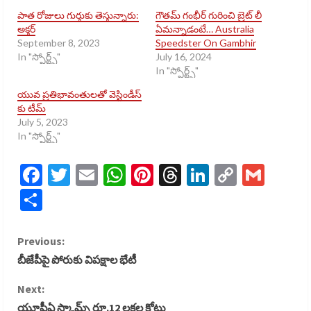
పాత రోజులు గుర్తుకు తెస్తున్నారు:
గౌతమ్ గంభీర్ గురించి బ్రెట్ లీ
అక్తర్
ఏమన్నాడంటే… Australia
September 8, 2023
Speedster On Gambhir
In "స్పోర్ట్స్​"
July 16, 2024
In "స్పోర్ట్స్​"
యువ ప్రతిభావంతులతో వెస్టిండీస్
కు టీమ్
July 5, 2023
In "స్పోర్ట్స్​"
Facebook
Twitter
Email
WhatsApp
Pinterest
Threads
LinkedIn
Copy
Gmai
Link
Share
C
Previous:
బీజేపీపై పోరుకు విపక్షాల భేటీ
o
Next:
n
యూపీఏ స్కామ్స్ రూ.12 లక్షల కోట్లు