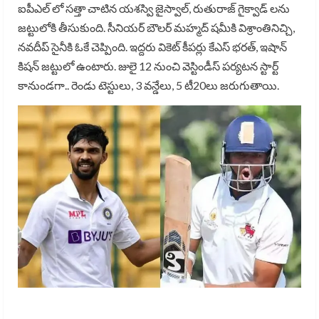
ఐపీఎల్ లో సత్తా చాటిన యశస్వి జైస్వాల్, రుతురాజ్ గైక్వాడ్ లను
జట్టులోకి తీసుకుంది. సీనియర్ బౌలర్ మహ్మద్ షమీకి విశ్రాంతినిచ్చి,
నవదీప్ సైనీకి ఓకే చెప్పింది. ఇద్దరు వికెట్ కీపర్లు కేఎస్ భరత్, ఇషాన్
కిషన్ జట్టులో ఉంటారు. జులై 12 నుంచి వెస్టిండీస్ పర్యటన స్టార్ట్
కానుండగా.. రెండు టెస్టులు, 3 వన్డేలు, 5 టీ20లు జరుగుతాయి.