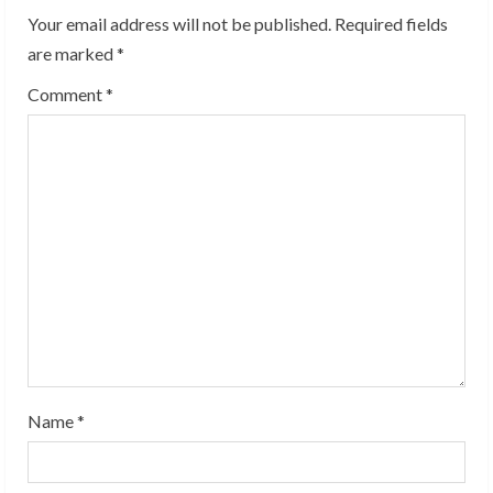
u
Your email address will not be published.
Required fields
are marked
*
e
Comment
*
R
e
a
d
i
n
g
Name
*