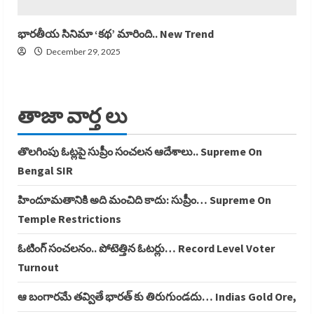
భారతీయ సినిమా ‘కథ’ మారింది.. New Trend
December 29, 2025
తాజా వార్త లు
తొలగింపు ఓట్లపై సుప్రీం సంచలన ఆదేశాలు.. Supreme On
Bengal SIR
హిందూమతానికి అది మంచిది కాదు: సుప్రీం… Supreme On
Temple Restrictions
ఓటింగ్ సంచలనం.. పోటెత్తిన ఓటర్లు… Record Level Voter
Turnout
ఆ బంగారమే తవ్వితే భారత్ కు తిరుగుండదు… Indias Gold Ore,