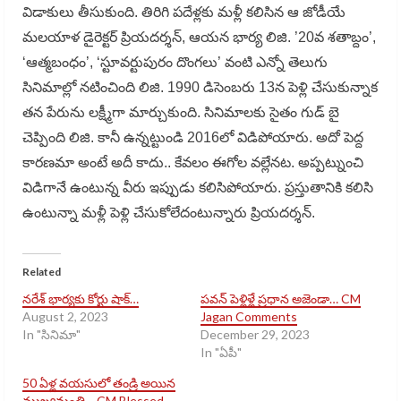
విడాకులు తీసుకుంది. తిరిగి పదేళ్లకు మళ్లీ కలిసిన ఆ జోడీయే
మలయాళ డైరెక్టర్ ప్రియదర్శన్, ఆయన భార్య లిజి. ’20వ శతాబ్దం’,
‘ఆత్మబంధం’, ‘స్టూవర్టుపురం దొంగలు’ వంటి ఎన్నో తెలుగు
సినిమాల్లో నటించింది లిజి. 1990 డిసెంబరు 13న పెళ్లి చేసుకున్నాక
తన పేరును లక్ష్మీగా మార్చుకుంది. సినిమాలకు సైతం గుడ్ బై
చెప్పింది లిజి. కానీ ఉన్నట్టుండి 2016లో విడిపోయారు. అదో పెద్ద
కారణమా అంటే అదీ కాదు.. కేవలం ఈగోల వల్లేనట. అప్పట్నుంచి
విడిగానే ఉంటున్న వీరు ఇప్పుడు కలిసిపోయారు. ప్రస్తుతానికి కలిసి
ఉంటున్నా మళ్లీ పెళ్లి చేసుకోలేదంటున్నారు ప్రియదర్శన్.
Related
నరేశ్ భార్యకు కోర్టు షాక్…
పవన్ పెళ్లిళ్లే ప్రధాన అజెండా… CM
August 2, 2023
Jagan Comments
In "సినిమా"
December 29, 2023
In "ఏపీ"
50 ఏళ్ల వయసులో తండ్రి అయిన
ముఖ్యమంత్రి… CM Blessed