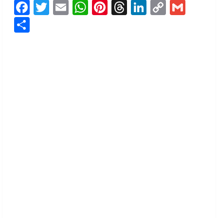
Facebook
Twitter
Email
WhatsApp
Pinterest
Threads
LinkedIn
Copy
Gmai
Link
Share