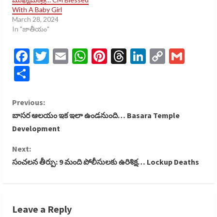
With A Baby Girl
March 28, 2024
In "జాతీయం"
Facebook
Twitter
Email
WhatsApp
Pinterest
Threads
LinkedIn
Copy
Gmai
Link
Share
C
Previous:
బాసర ఆలయం ఇక ఇలా ఉండనుంది… Basara Temple
o
Development
n
Next:
సంచలన తీర్పు: 9 మంది పోలీసులకు ఉరిశిక్ష… Lockup Deaths
t
i
n
Leave a Reply