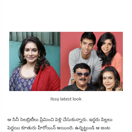
lissy latest look
ఆ సినీ సెలబ్రిటీలు ప్రేమించి పెళ్లి చేసుకున్నారు. ఇద్దరు పిల్లలు
పెద్దయి కూతురు హీరోయిన్ అయింది. ఉన్నట్టుండి ఆ జంట