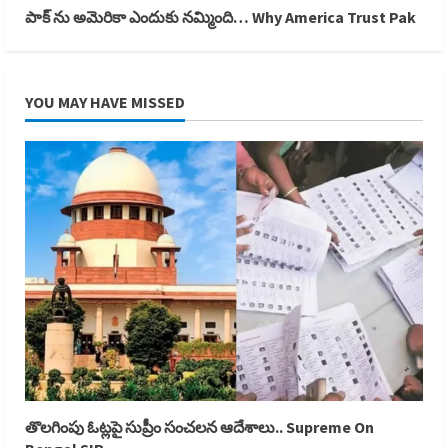
పాక్ ను అమెరికా ఎందుకు నమ్మింది… Why America Trust Pak
YOU MAY HAVE MISSED
తొలగింపు ఓట్లపై సుప్రీం సంచలన ఆదేశాలు.. Supreme On