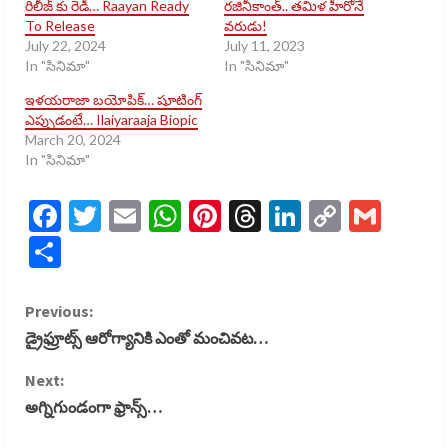
రిలీజ్ కు రెడీ… Raayan Ready
రజినీకాంత్.. తమిళ హీరోనే
To Release
వరుడు!
July 22, 2024
July 11, 2023
In "సినిమా"
In "సినిమా"
ఇళయరాజా బయోపిక్… షూటింగ్
ఎప్పుడంటే… Ilaiyaraaja Biopic
March 20, 2024
In "సినిమా"
Facebook
Twitter
Email
WhatsApp
Pinterest
Threads
LinkedIn
Copy
Gmai
Link
Share
C
Previous:
డ్రైఫ్రూట్స్ ఆరోగ్యానికి ఎంతో మంచివట…
o
Next:
n
అగ్నిగుండంగా ఫ్రాన్స్…
t