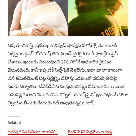
విషయానికొస్తే.. ప్రముఖ కోలీవుడ్ ప్రొడక్షన్ హౌస్ ‘శ్రీ తేనాండాల్
ఫిల్మ్స్‌’ బ్యానర్‌లో ధనుష్ తన సెకండ్ డైరెక్టరియల్ ప్రాజెక్ట్‌కు సైన్
చేశాడు. ఇందుకు సంబంధించి 2017లోనే అధికారిక ప్రకటన
వెలువడింది. కానీ ఇప్పటికీ సెట్స్‌పైకి వెళ్లలేదు. ఇలా చాలా కాలంగా
తన కమిట్‌మెంట్ పట్ల నిర్లక్ష్యం వహిస్తుండటంతో ధనుష్‌ తీరుపై
సదరు నిర్మాతలు టీఎఫ్‌పీసీని సంప్రదించినట్లు సమాచారం. అయితే
సమస్య గురించి విచారించిన కౌన్సిల్.. ధనుష్‌పై నిషేధం విధించే దిశగా
నిర్ణయం తీసుకునేందుకు రెడీ అవుతున్నట్లు టాక్.
Related
ధనుష్ 50వ సినిమా ‘రాయన్’…
రెండో పెళ్లికి సిద్ధమైన ఐశ్వర్య