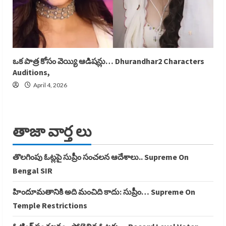
ఒక పాత్ర కోసం వెయ్యి ఆడిషన్లు… Dhurandhar2 Characters
Auditions,
April 4, 2026
తాజా వార్త లు
తొలగింపు ఓట్లపై సుప్రీం సంచలన ఆదేశాలు.. Supreme On
Bengal SIR
హిందూమతానికి అది మంచిది కాదు: సుప్రీం… Supreme On
Temple Restrictions