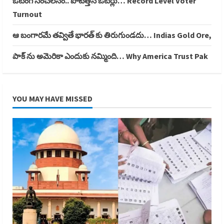
ఓటింగ్ సంచలనం.. పోటెత్తిన ఓటర్లు… Record Level Voter
Turnout
ఆ బంగారమే తవ్వితే భారత్ కు తిరుగుండదు… Indias Gold Ore,
పాక్ ను అమెరికా ఎందుకు నమ్మింది… Why America Trust Pak
YOU MAY HAVE MISSED