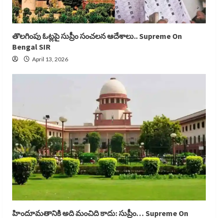
తొలగింపు ఓట్లపై సుప్రీం సంచలన ఆదేశాలు.. Supreme On
Bengal SIR
April 13, 2026
హిందూమతానికి అది మంచిది కాదు: సుప్రీం… Supreme On