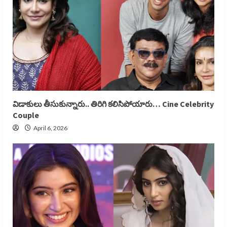
విడాకులు తీసుకున్నారు.. తిరిగి కలిసిపోయారు… Cine Celebrity
Couple
April 6, 2026