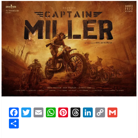
Facebook
Twitter
Email
WhatsApp
Pinterest
Threads
LinkedIn
Copy
Gmai
Link
Share