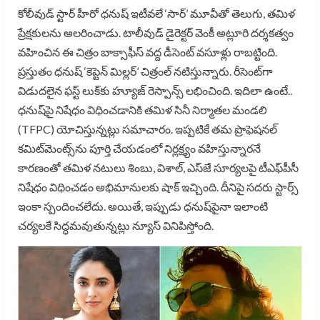
కోలీవుడ్ స్టార్ హీరో ధనుష్ ఇటీవలే ‘సార్’ మూవీతో తెలుగు, తమిళ
ప్రేక్షకులను అలరించాడు. టాలీవుడ్ డైరెక్టర్ వెంకీ అట్లూరి దర్శకత్వం
వహించిన ఈ చిత్రం బాక్సాఫీస్ వద్ద డీసెంట్ వసూళ్లు రాబట్టింది.
ప్రస్తుతం ధనుష్ ‘కెప్టెన్ మిల్లర్’ చిత్రంల్ నటిస్తున్నారు. రీసెంట్‌గా
విడుదలైన ఫస్ట్ లుక్‌కు హ్యూజ్ రెస్పాన్స్ లభించింది. ఇదిలా ఉంటే..
ధనుష్‌పై నిషేధం విధించడానికి తమిళ సినీ నిర్మాతల మండలి
(TFPC) యోచిస్తున్నట్లు సమాచారం. ఇప్పటికే తమ ప్రొఫెషనల్
కమిట్‌మెంట్స్‌ను పూర్తి చేయడంలో నిర్లక్ష్యం వహిస్తున్నారనే
కారణంతో తమిళ నటులు శింబు, విశాల్, ఎస్‌జే సూర్యలపై టీఎఫ్‌పీసీ
నిషేధం విధించడం అభిమానులకు షాక్ ఇచ్చింది. దీనిపై సదరు స్టార్స్
ఇంకా స్పందించలేదు. అయితే, ఇప్పుడు ధనుష్‌పైనా ఇలాంటి
చర్యలకే సిద్ధమవుతున్నట్లు న్యూస్ వినిపిస్తోంది.