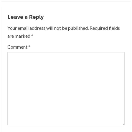
i
Leave a Reply
n
Your email address will not be published.
Required fields
u
are marked
*
e
Comment
*
R
e
a
d
i
n