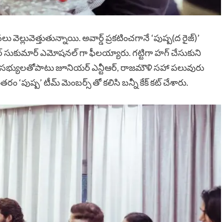
లు వెల్లువెత్తుతున్నాయి. అవార్డ్ ప్రకటించగానే ‘పుష్ప(ద రైజ్)’
టర్ సుకుమార్ ఎమోషనల్ గా ఫీలయ్యారు. గట్టిగా హగ్ చేసుకుని
బ సభ్యులతోపాటు జూనియర్ ఎన్టీఆర్, రాజమౌళి సహా పలువురు
రం ‘పుష్ప’ టీమ్ మెంబర్స్ తో కలిసి బన్నీ కేక్ కట్ చేశారు.