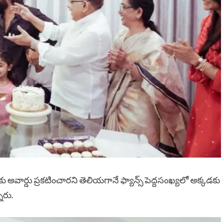
 అవార్డు ప్రకటించారని తెలియగానే ఫ్యాన్స్ పెద్దసంఖ్యలో అక్కడకు
ారు.