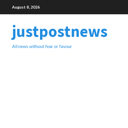
Skip
August 8, 2026
to
content
justpostnews
All news without fear or favour