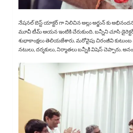
నేషనల్ బెస్ట్ యాక్టర్ గా నిలిచిన అల్లు అర్జున్ కు అభినందన
మూవీ టీమ్ ఆయన ఇంటికి చేరుకుంది. బన్నీని చూసి డైరెక్
శుభాకాంక్షలు తెలియజేశారు. మరోవైపు చిరంజీవి కుటుం
నటులు, దర్శకులు, నిర్మాతలు బన్నీకి విషెస్ చెప్పారు. అనంత