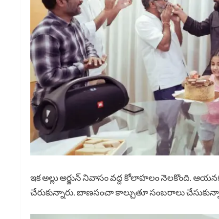
ఇక అల్లు అర్జున్ నివాసం వద్ద కోలాహలం నెలకొంది. ఆయనకు
చేరుకున్నారు. బాణసంచా కాల్చుతూ సంబరాలు చేసుకున్న