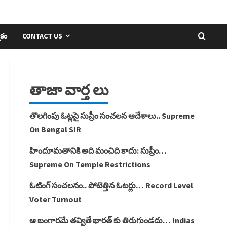
ికం
CONTACT US
తాజా వార్త లు
తొలగింపు ఓట్లపై సుప్రీం సంచలన ఆదేశాలు.. Supreme
On Bengal SIR
హిందూమతానికి అది మంచిది కాదు: సుప్రీం…
Supreme On Temple Restrictions
ఓటింగ్ సంచలనం.. పోటెత్తిన ఓటర్లు… Record Level
Voter Turnout
ఆ బంగారమే తవ్వితే భారత్ కు తిరుగుండదు… Indias