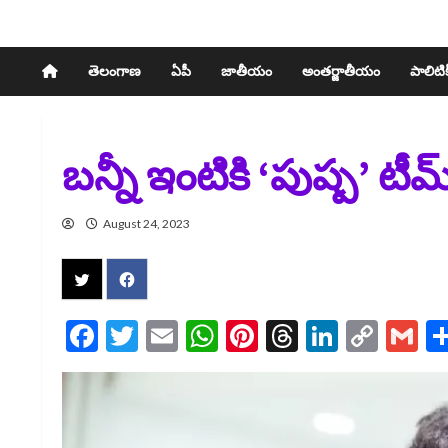
తెలంగాణ
ఏపీ
జాతీయం
అంతర్జాతీయం
పాలిటిక్
బన్నీ ఇంటికి ‘పుష్ప’ 
August 24, 2023
Facebook
Twitter
Email
WhatsApp
Pinterest
Threads
LinkedI
Cop
G
Link