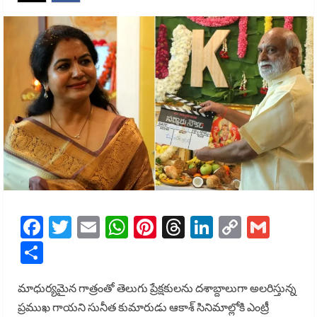
Facebook
Twitter
Email
WhatsApp
Pinterest
Threads
LinkedIn
Copy
Gmai
Link
Share
మాధుర్యమైన గాత్రంతో తెలుగు ప్రేక్షకులను దశాబ్దాలుగా అలరిస్తున్న
ప్రముఖ గాయని సునీత కుమారుడు ఆకాశ్ సినిమాల్లోకి ఎంట్రీ