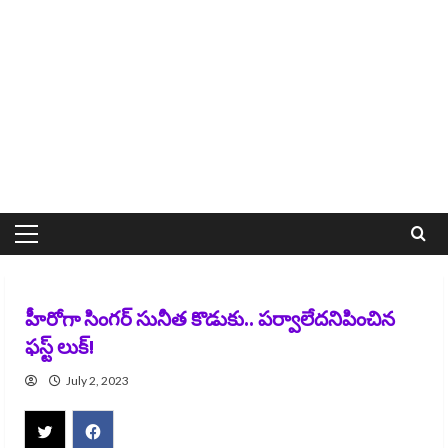
Primary
Menu
హీరోగా సింగర్ సునీత కొడుకు.. పర్వాలేదనిపించిన
ఫస్ట్ లుక్!
July 2, 2023