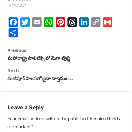
In "సినిమా"
Facebook
Twitter
Email
WhatsApp
Pinterest
Threads
LinkedIn
Copy
Gmai
Link
Share
C
Previous:
మహారాష్ట్ర పాలిటిక్స్ లో మెగా ట్విస్ట్
o
Next:
n
మణిపూర్ హింసలో చైనా హస్తమట…
t
i
Leave a Reply
n
Your email address will not be published.
Required fields
u
are marked
*