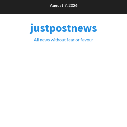
Skip
August 7, 2026
to
content
justpostnews
All news without fear or favour