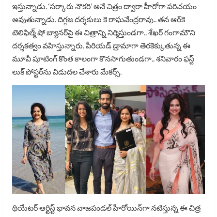
ఇస్తున్నాడు. ‘సర్కారు నౌకరి’ అనే చిత్రం ద్వారా హీరోగా పరిచయం
అవుతున్నాడు. దిగ్గజ దర్శకులు కె రాఘవేంద్రరావు.. తన ఆర్‌కె
టెలిఫిల్మ్ షో బ్యానర్‌పై ఈ చిత్రాన్ని నిర్మిస్తుండగా.. శేఖర్ గంగామౌని
దర్శకత్వం వహిస్తున్నారు. పీరియడ్ డ్రామాగా తెరకెక్కుతున్న ఈ
మూవీ షూటింగ్ కొంత కాలంగా కొనసాగుతుండగా.. శనివారం ఫస్ట్
లుక్ పోస్టర్‌ను విడుదల చేశారు మేకర్స్.
థియేటర్ ఆర్టిస్ట్ భావన వాజపండల్ హీరోయిన్‌గా నటిస్తున్న ఈ చిత్ర