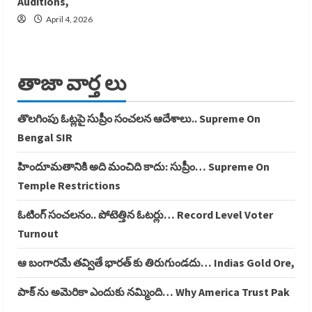
Auditions,
April 4, 2026
తాజా వార్త లు
తొలగింపు ఓట్లపై సుప్రీం సంచలన ఆదేశాలు.. Supreme On
Bengal SIR
హిందూమతానికి అది మంచిది కాదు: సుప్రీం… Supreme On
Temple Restrictions
ఓటింగ్ సంచలనం.. పోటెత్తిన ఓటర్లు… Record Level Voter
Turnout
ఆ బంగారమే తవ్వితే భారత్ కు తిరుగుండదు… Indias Gold Ore,
పాక్ ను అమెరికా ఎందుకు నమ్మింది… Why America Trust Pak