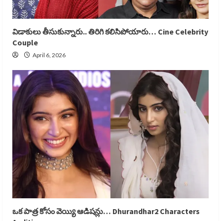
విడాకులు తీసుకున్నారు.. తిరిగి కలిసిపోయారు… Cine Celebrity
Couple
April 6, 2026
ఒక పాత్ర కోసం వెయ్యి ఆడిషన్లు… Dhurandhar2 Characters