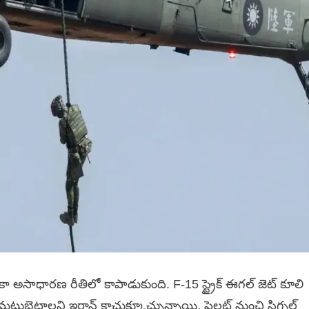
కా అసాధారణ రీతిలో కాపాడుకుంది. F-15 స్ట్రైక్ ఈగల్ జెట్ కూలి
ట్టుబెట్టాలని ఇరాన్ కాచుక్కూచ్చున్నాయి. పైలట్ నుంచి సిగ్నల్