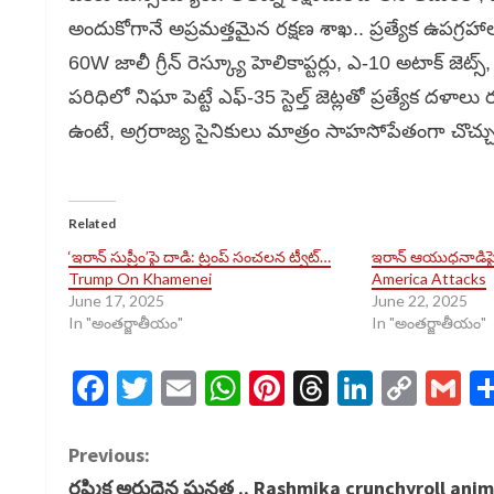
అందుకోగానే అప్రమత్తమైన రక్షణ శాఖ.. ప్రత్యేక ఉపగ్రహాల
60W జాలీ గ్రీన్ రెస్క్యూ హెలికాప్టర్లు, ఎ-10 అటాక్ జ
పరిధిలో నిఘా పెట్టే ఎఫ్-35 స్టెల్త్ జెట్లతో ప్రత్యేక ద
ఉంటే, అగ్రరాజ్య సైనికులు మాత్రం సాహసోపేతంగా చొచ్చుక
Related
‘ఇరాన్ సుప్రీం’పై దాడి: ట్రంప్ సంచలన ట్వీట్…
ఇరాన్ ఆయుధనాడిపై 
Trump On Khamenei
America Attacks
June 17, 2025
June 22, 2025
In "అంతర్జాతీయం"
In "అంతర్జాతీయం"
Facebook
Twitter
Email
WhatsApp
Pinterest
Threads
LinkedI
Cop
G
Link
C
Previous:
రష్మిక అరుదైన ఘనత .. Rashmika crunchyroll ani