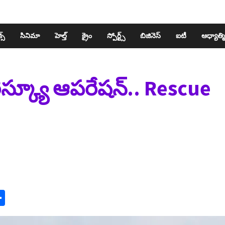
స్​
సినిమా
హెల్త్​
క్రైం
స్పోర్ట్స్​
బిజినెస్​
ఐటీ
ఆధ్యాత్మ
ెస్క్యూ ఆపరేషన్.. Rescue
n
y
mail
Share