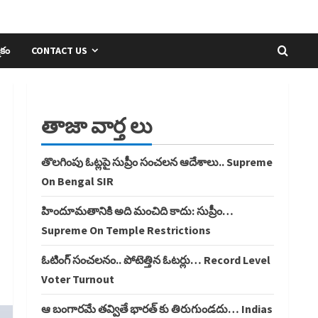
ికం
CONTACT US
తాజా వార్త లు
తొలగింపు ఓట్లపై సుప్రీం సంచలన ఆదేశాలు.. Supreme
On Bengal SIR
హిందూమతానికి అది మంచిది కాదు: సుప్రీం…
Supreme On Temple Restrictions
ఓటింగ్ సంచలనం.. పోటెత్తిన ఓటర్లు… Record Level
Voter Turnout
ఆ బంగారమే తవ్వితే భారత్ కు తిరుగుండదు… Indias