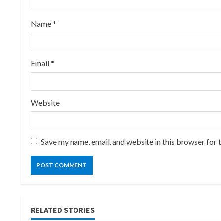
i
Name
*
n
g
Email
*
Website
Save my name, email, and website in this browser for 
RELATED STORIES