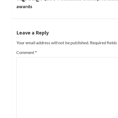
o
awards
n
t
Leave a Reply
i
Your email address will not be published.
Required field
n
Comment
*
u
e
R
e
a
d