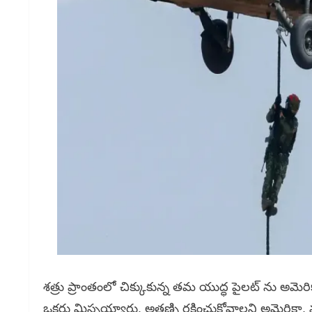
శత్రు ప్రాంతంలో చిక్కుకున్న తమ యుద్ధ పైలట్ ను అమెరి
ఒకరు మిస్సయ్యారు. అతణ్ని రక్షించుకోవాలని అమెరికా, మ