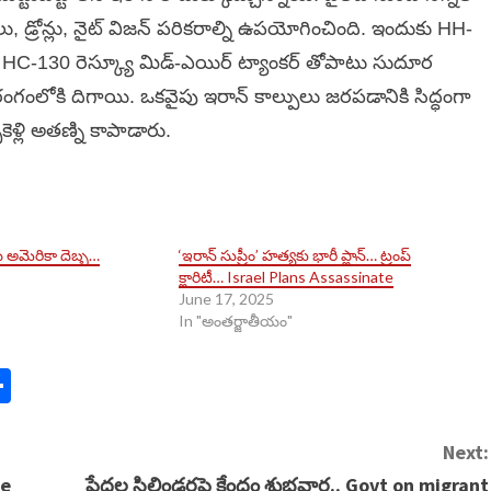
ు, డ్రోన్లు, నైట్ విజన్ పరికరాల్ని ఉపయోగించింది. ఇందుకు HH-
ెట్స్, HC-130 రెస్క్యూ మిడ్-ఎయిర్ ట్యాంకర్ తోపాటు సుదూర
ళాలు రంగంలోకి దిగాయి. ఒకవైపు ఇరాన్ కాల్పులు జరపడానికి సిద్ధంగా
ెళ్లి అతణ్ని కాపాడారు.
అమెరికా దెబ్బ…
‘ఇరాన్ సుప్రీం’ హత్యకు భారీ ప్లాన్… ట్రంప్
క్లారిటీ… Israel Plans Assassinate
June 17, 2025
In "అంతర్జాతీయం"
n
y
mail
Share
Next:
me
పేదల సిలిండర్లపై కేంద్రం శుభవార్త.. Govt on migrant