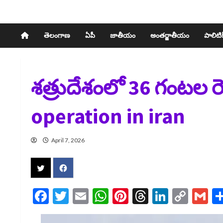
తెలంగాణ
ఏపీ
జాతీయం
అంతర్జాతీయం
పాలిటిక్
శత్రుదేశంలో 36 గంటల ర
operation in iran
April 7, 2026
Facebook
Twitter
Email
WhatsApp
Pinterest
Threads
LinkedI
Cop
G
Link