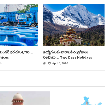
సిలిండర్ ధర రూ.4,765…
ఉద్యోగులకు వారానికి రెండ్రోజులు
Prices
సెలవులు… Two Days Holidays
26
April 6, 2026