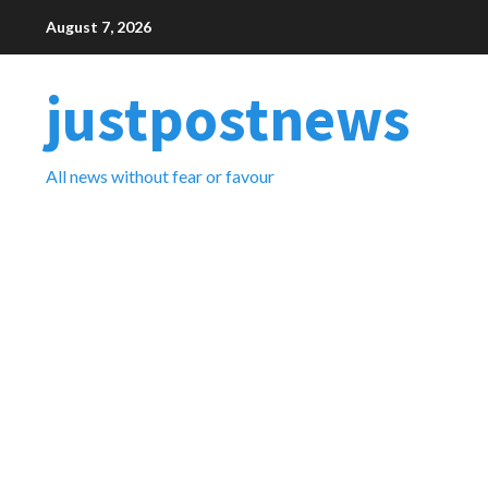
Skip
August 7, 2026
to
content
justpostnews
All news without fear or favour