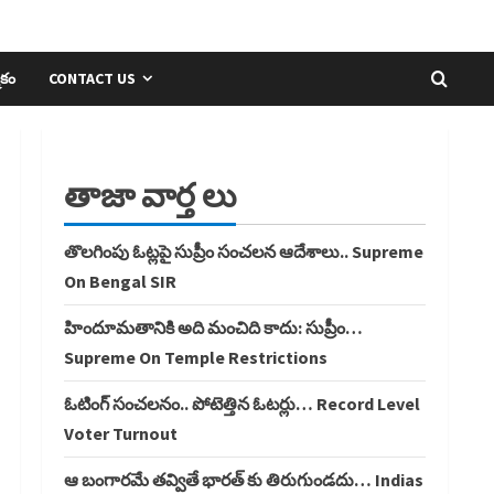
ికం
CONTACT US
తాజా వార్త లు
తొలగింపు ఓట్లపై సుప్రీం సంచలన ఆదేశాలు.. Supreme
On Bengal SIR
హిందూమతానికి అది మంచిది కాదు: సుప్రీం…
Supreme On Temple Restrictions
ఓటింగ్ సంచలనం.. పోటెత్తిన ఓటర్లు… Record Level
Voter Turnout
ఆ బంగారమే తవ్వితే భారత్ కు తిరుగుండదు… Indias