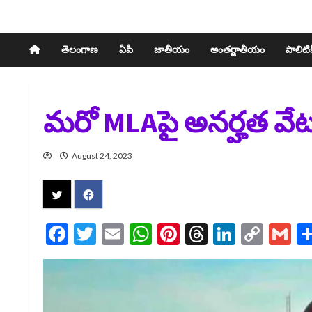
తెలంగాణ
ఏపీ
జాతీయం
అంతర్జాతీయం
పాలిటిక్
మరో MLAపై అనర్హత వేటు 
August 24, 2023
Facebook
Twitter
Email
WhatsApp
Pinterest
Threads
LinkedI
Cop
G
Link