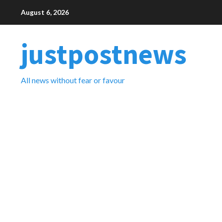
Skip
August 6, 2026
to
content
justpostnews
All news without fear or favour