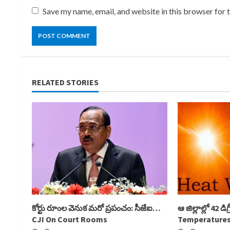
Save my name, email, and website in this browser for 
RELATED STORIES
కోర్టు రూంల వెనుక మరో ప్రపంచం: సీజేఐ…
ఆ జిల్లాల్లో 42 డి
CJI On Court Rooms
Temperatures