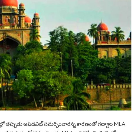
ికల్లో తప్పుడు అఫిడవిట్ సమర్పించారన్న కారణంతో గద్వాల MLA