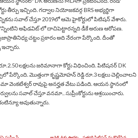
చింది. ఆయన స్థానంలో DK అరుణను MLAగా ప్రకటించింది. రెండో
ోర్టు తీర్పు ఇచ్చింది. గద్వాల నియోజకవర్గ BRS అభ్యర్థిగా
్నికను సవాల్ చేస్తూ 2019లో ఆమె హైకోర్టులో పిటిషన్ వేశారు.
కొన్నింటిని అఫిడవిట్ లో దాచిపెట్టారన్నది డీకే అరుణ ఆరోపణ.
జాప్రాతినిధ్య చట్టం ప్రకారం అది నేరంగా పేర్కొంది. దీంతో
ు ఇచ్చారు.
 రూ.2.50 లక్షలను జరిమానాగా కోర్టు విధించింది. పిటిషనర్ DK
ో పేర్కొంది. మొత్తంగా కృష్ణమోహన్ రెడ్డి రూ.3 లక్షలు చెల్లించాలని
 వనమా వెంకటేశ్వర్ రావుపై అనర్హత వేటు పడింది. ఆయన స్థానంలో
ర్వులను సవాల్ చేస్తూ వనమా.. సుప్రీంకోర్టును ఆశ్రయించారు.
గా కంటిన్యూ అవుతున్నారు.
సుప్రీం స్టే
ఆ MLAకు ఊరట… ప్రత్యర్థి పిటిషన్ ను కొట్టేసిన