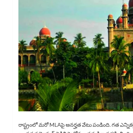
రాష్ట్రంలో మరో MLAపై అనర్హత వేటు పండింది. గత ఎన్న