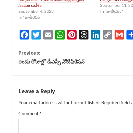
సంఘం ఆదేశం
September 11, 2
September 4, 2023
In "జాతీయం"
In "జాతీయం"
Facebook
Twitter
Email
WhatsApp
Pinterest
Threads
LinkedI
Cop
G
Link
C
Previous:
రెండు రోజుల్లో డీఎస్సీ నోటిఫికేషన్
o
n
t
Leave a Reply
i
Your email address will not be published.
Required field
Comment
*
n
u