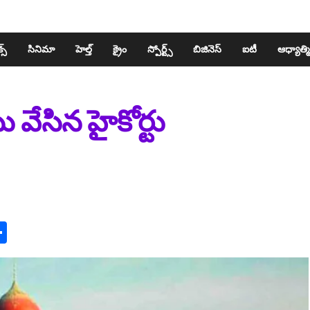
స్​
సినిమా
హెల్త్​
క్రైం
స్పోర్ట్స్​
బిజినెస్​
ఐటీ
ఆధ్యాత్మ
వేసిన హైకోర్టు
n
y
mail
Share