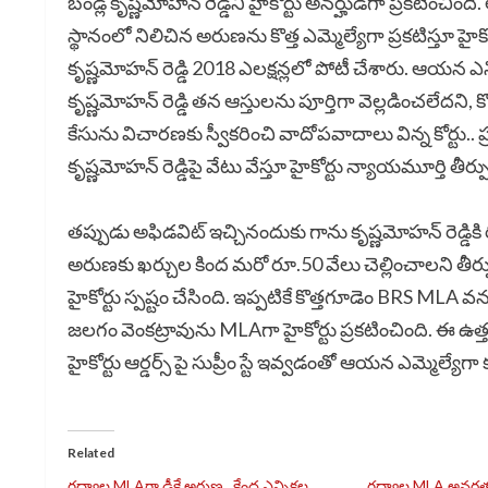
బండ్ల కృష్ణమోహన్ రెడ్డిని హైకోర్టు అనర్హుడిగా ప్రకటిం
స్థానంలో నిలిచిన అరుణను కొత్త ఎమ్మెల్యేగా ప్రకటిస్తూ హైక
కృష్ణమోహన్ రెడ్డి 2018 ఎలక్షన్లలో పోటీ చేశారు. ఆయన ఎన
కృష్ణమోహన్ రెడ్డి తన ఆస్తులను పూర్తిగా వెల్లడించలేదని, 
కేసును విచారణకు స్వీకరించి వాదోపవాదాలు విన్న కోర్టు.. ప్ర
కృష్ణమోహన్ రెడ్డిపై వేటు వేస్తూ హైకోర్టు న్యాయమూర్తి తీర్ప
తప్పుడు అఫిడవిట్ ఇచ్చినందుకు గాను కృష్ణమోహన్ రెడ్డికి
అరుణకు ఖర్చుల కింద మరో రూ.50 వేలు చెల్లించాలని తీర్పుల
హైకోర్టు స్పష్టం చేసింది. ఇప్పటికే కొత్తగూడెం BRS MLA
జలగం వెంకట్రావును MLAగా హైకోర్టు ప్రకటించింది. ఈ ఉత్త
హైకోర్టు ఆర్డర్స్ పై సుప్రీం స్టే ఇవ్వడంతో ఆయన ఎమ్మెల్యే
Related
గద్వాల MLAగా డీకే అరుణ.. కేంద్ర ఎన్నికల
గద్వాల MLA అనర్హతపై 