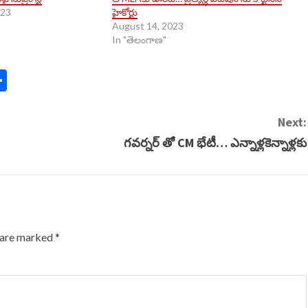
023
హైకోర్టు
August 14, 2023
In "తెలంగాణ"
n
y
mail
Share
Next:
గవర్నర్ తో CM భేటీ… ఎన్నాళ్లకెన్నాళ్లకు
s are marked
*