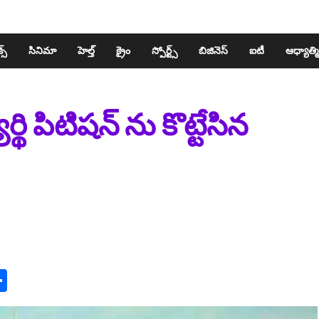
స్​
సినిమా
హెల్త్​
క్రైం
స్పోర్ట్స్​
బిజినెస్​
ఐటీ
ఆధ్యాత్మ
 పిటిషన్ ను కొట్టేసిన
n
y
mail
Share