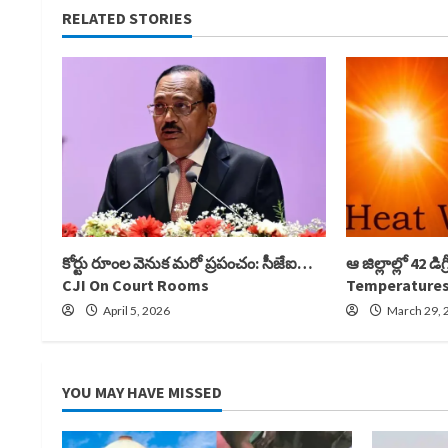
RELATED STORIES
కోర్టు రూంల వెనుక మరో ప్రపంచం: సీజేఐ…
ఆ జిల్లాల్లో 42 డి
CJI On Court Rooms
Temperatures
April 5, 2026
March 29, 
YOU MAY HAVE MISSED