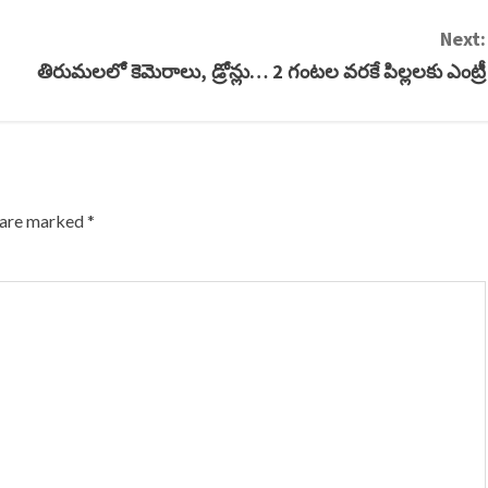
Next:
తిరుమలలో కెమెరాలు, డ్రోన్లు… 2 గంటల వరకే పిల్లలకు ఎంట్రీ
s are marked
*