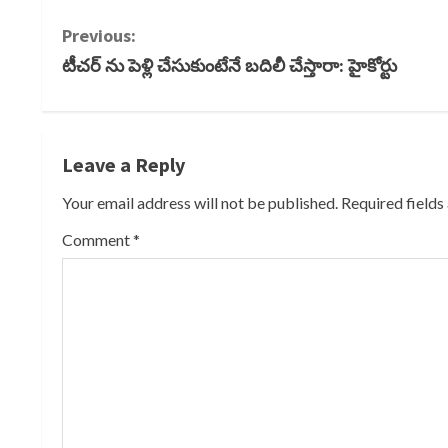
Link
C
Previous:
టీచర్ ను పెళ్లి చేసుకుంటేనే బదిలీ చేస్తారా: హైకోర్టు
o
n
t
Leave a Reply
i
Your email address will not be published.
Required field
Comment
*
n
u
e
R
e