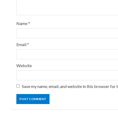
a
d
i
Name
*
n
Email
*
g
Website
Save my name, email, and website in this browser for 