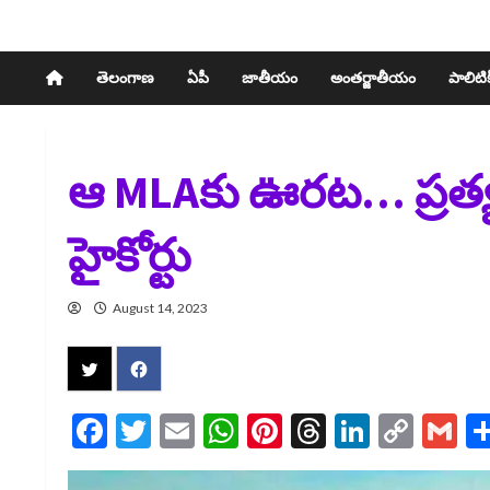
తెలంగాణ
ఏపీ
జాతీయం
అంతర్జాతీయం
పాలిటిక్
ఆ MLAకు ఊరట… ప్రత్యర్థి
హైకోర్టు
August 14, 2023
Facebook
Twitter
Email
WhatsApp
Pinterest
Threads
LinkedI
Cop
G
Link