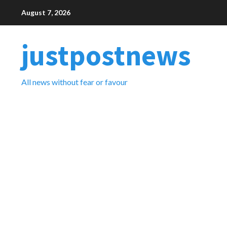
Skip
August 7, 2026
to
content
justpostnews
All news without fear or favour