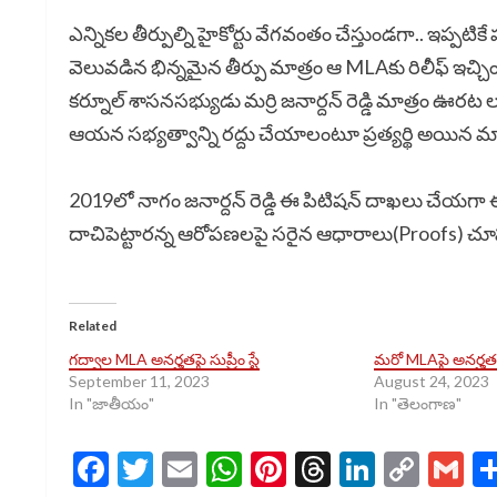
ఎన్నికల తీర్పుల్ని హైకోర్టు వేగవంతం చేస్తుండగా.. ఇప్పటి
వెలువడిన భిన్నమైన తీర్పు మాత్రం ఆ MLAకు రిలీఫ్ ఇచ్చిం
కర్నూల్ శాసనసభ్యుడు మర్రి జనార్దన్ రెడ్డి మాత్రం ఊరట
ఆయన సభ్యత్వాన్ని రద్దు చేయాలంటూ ప్రత్యర్థి అయిన మాజీ మ
2019లో నాగం జనార్దన్ రెడ్డి ఈ పిటిషన్ దాఖలు చేయగా ఈరోజ
దాచిపెట్టారన్న ఆరోపణలపై సరైన ఆధారాలు(Proofs) చూపలేద
Related
గద్వాల MLA అనర్హతపై సుప్రీం స్టే
మరో MLAపై అనర్హత వ
September 11, 2023
August 24, 2023
In "జాతీయం"
In "తెలంగాణ"
Facebook
Twitter
Email
WhatsApp
Pinterest
Threads
LinkedI
Cop
G