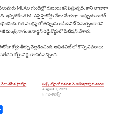
కే పలువురు MLAల గుండెల్లో గుబులు కనిపిస్తున్నది. కానీ తాజాగా
ది. ఇప్పటికే ఒక MLAపై హైకోర్టు వేటు వేయగా.. ఇప్పుడు నాగర్
 లభించింది. గత ఎలక్షన్లలో తప్పుడు అఫిడవిట్ సమర్పించారని
ంత్రి నాగం జనార్దన్ రెడ్డి కోర్టులో పిటిషన్ వేశారు.
ు కోర్టు తీర్పు వెల్లడించింది. అఫిడవిట్ లో కొన్ని వివరాలు
ని కోర్టు నిర్ణయానికి వచ్చింది.
ేటు వేసిన హైకోర్టు
సుప్రీంకోర్టులో వనమా వెంకటేశ్వరావుకు ఊరట
August 7, 2023
In "పాలిటిక్స్​"
n
y
mail
Share