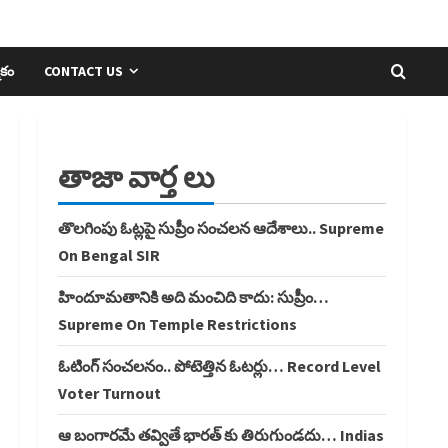
ికం
CONTACT US
తాజా వార్త లు
తొలగింపు ఓట్లపై సుప్రీం సంచలన ఆదేశాలు.. Supreme
On Bengal SIR
హిందూమతానికి అది మంచిది కాదు: సుప్రీం…
Supreme On Temple Restrictions
ఓటింగ్ సంచలనం.. పోటెత్తిన ఓటర్లు… Record Level
Voter Turnout
ఆ బంగారమే తవ్వితే భారత్ కు తిరుగుండదు… Indias