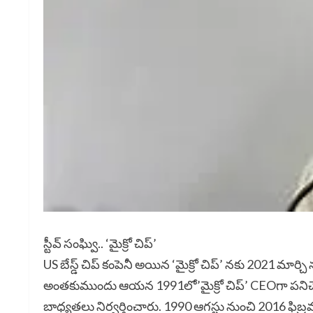
స్టీవ్ సంఘ్వి.. ‘మైక్రో చిప్’
US బేస్డ్ చిప్ కంపెనీ అయిన ‘మైక్రో చిప్’ నకు 2021 మార్చి ను
అంతకుముందు ఆయన 1991లో’మైక్రో చిప్’ CEOగా పనిచేయగా, 1
బాధ్యతలు నిర్వర్తించారు. 1990 ఆగస్టు నుంచి 2016 ఫిబ్రవర