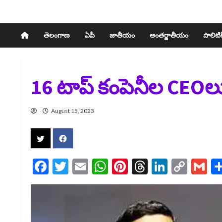
తెలంగాణ
ఏపీ
జాతీయం
అంతర్జాతీయం
పాలిటిక్
16 టాప్ కంపెనీల CEO
August 15, 2023
Facebook
Twitter
Email
WhatsApp
Pinterest
Threads
LinkedI
Cop
G
Link