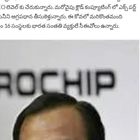
వెల్ కు చేరుకున్నారు. మరోవైపు క్లౌడ్ కంప్యూటింగ్ లో ఎక్స్ పర్ట్
కంపెనీని అగ్రపథాన తీసుకెళ్తున్నారు. ఈ కోవలో మరికొంతమంది
మొత్తం 16 సంస్థలకు భారత సంతతి వ్యక్తులే సీఈవోలు ఉన్నారు.