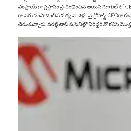
ఎంప్లాయ్ గా ప్రస్థానం ప్రారంభించిన ఆయన గూగుల్ లో CEO లె
గా పేరు సంపాదించిన సత్య నాదెళ్ల.. మైక్రోసాఫ్ట్ CEOగా 
చేరుతున్నారు. వరల్డ్ టాప్ కంపెనీల్లో వీరిద్దరితో కలిసి 