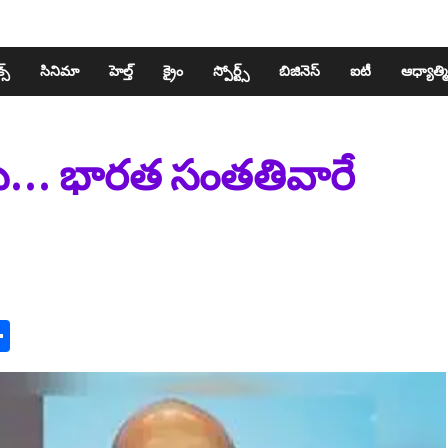
స్​
సినిమా
హెల్త్​
క్రైం
స్పోర్ట్స్​
బిజినెస్​
ఐటీ
ఆధ్యాత్మ
లు… భారత సంతతివారే
n
y
mail
Share