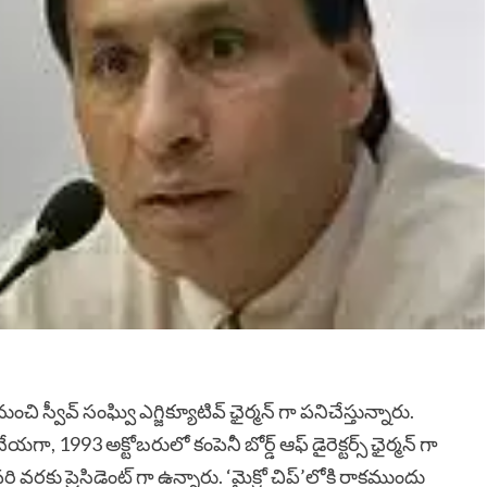
ంచి స్వీవ్ సంఘ్వి ఎగ్జిక్యూటివ్ ఛైర్మన్ గా పనిచేస్తున్నారు.
993 అక్టోబరులో కంపెనీ బోర్డ్ ఆఫ్ డైరెక్టర్స్ ఛైర్మన్ గా
ి వరకు ప్రెసిడెంట్ గా ఉన్నారు. ‘మైక్రో చిప్’లోకి రాకముందు