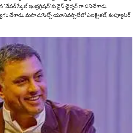
ఫర్ స్కేల్ ఇంట్రిగ్రిషన్’కు వైస్ ఛైర్మన్ గా పనిచేశారు.
చేశారు. మసాచుసెట్స్ యూనివర్సిటీలో ఎలక్ట్రికల్, కంప్యూటర్