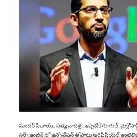
సుందర్ పిచాయ్.. సత్య నాదెళ్ల.. ఇప్పటికే గూగుల్, మైక్రోస
సెర్చ్ ఇంజిన్ లో ఇన్నోవేషన్ తోపాటు ఆర్టిఫిషియల్ ఇంటెల