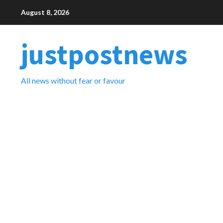
Skip
August 8, 2026
to
content
justpostnews
All news without fear or favour