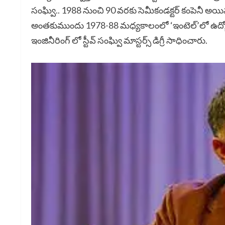
సంఘ్వి.. 1988 నుంచి 90 వరకు సెమీకండక్టర్ కంపెనీ అయిన ‘వే
అంతకుముందు 1978-88 మధ్యకాలంలో ‘ఇంటెల్’లో ఉద్యోగం 
ఇంజినీరింగ్ లో స్టీవ్ సంఘ్వి మాస్టర్స్ డిగ్రీ సాధించారు.