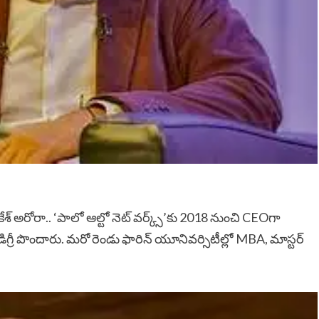
 నికేశ్ అరోరా.. ‘పాలో ఆల్టో నెట్ వర్క్స్’కు 2018 నుంచి CEOగా
్రీ పొందారు. మరో రెండు ఫారిన్ యూనివర్సిటీల్లో MBA, మాస్టర్