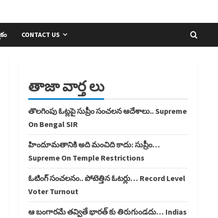
ికం
CONTACT US
తాజా వార్త లు
తొలగింపు ఓట్లపై సుప్రీం సంచలన ఆదేశాలు.. Supreme
On Bengal SIR
హిందూమతానికి అది మంచిది కాదు: సుప్రీం…
Supreme On Temple Restrictions
ఓటింగ్ సంచలనం.. పోటెత్తిన ఓటర్లు… Record Level
Voter Turnout
ఆ బంగారమే తవ్వితే భారత్ కు తిరుగుండదు… Indias