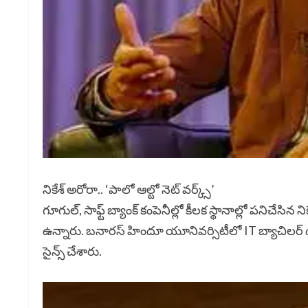
నికేశ్ అరోరా.. ‘పాలో ఆల్టో నెట్ వర్క్స్’
గూగుల్, సాఫ్ట్ బ్యాంక్ కంపెనీల్లో కీలక స్థానాల్లో పనిచేసిన
ఉన్నారు. బనారస్ హిందూ యూనివర్సిటీలో IT బ్యాచిలర్ డిగ
సైన్స్ చేశారు.