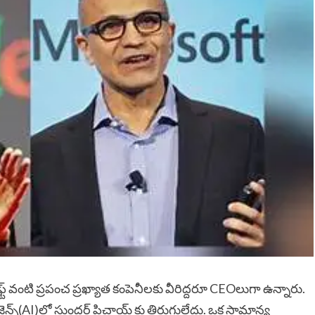
ాఫ్ట్ వంటి ప్రపంచ ప్రఖ్యాత కంపెనీలకు వీరిద్దరూ CEOలుగా ఉన్నారు.
ిజెన్స్(AI)లో సుందర్ పిచాయ్ కు తిరుగులేదు. ఒక సామాన్య