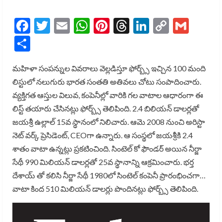
Facebook
Twitter
Email
WhatsApp
Pinterest
Threads
LinkedIn
Copy
Gmai
Link
Share
మహిళా సంపన్నుల వివరాలు వెల్లడిస్తూ ఫోర్బ్స్ ఇచ్చిన 100 మంది
లిస్టులో నలుగురు భారత సంతతి అతివలు చోటు సంపాదించారు.
వ్యక్తిగత ఆస్తుల విలువ, కంపెనీల్లో వారికి గల వాటాల ఆధారంగా ఈ
లిస్ట్ తయారు చేసినట్లు ఫోర్బ్స్ తెలిపింది. 2.4 బిలియన్ డాలర్లతో
జయశ్రీ ఉల్లాల్ 15వ స్థానంలో నిలిచారు. ఆమె 2008 నుంచి అరిస్టా
నెట్ వర్క్ ప్రెసిడెంట్, CEOగా ఉన్నారు. ఆ సంస్థలో జయశ్రీకి 2.4
శాతం వాటా ఉన్నట్లు ప్రకటించింది. సింటెల్ కో ఫౌండర్ అయిన నీర్జా
సేథీ 990 మిలియన్ డాలర్లతో 25వ స్థానాన్ని ఆక్రమించారు. భర్త
దేశాయ్ తో కలిసి నీర్జా సేథీ 1980లో సింటెల్ కంపెనీ ప్రారంభించగా…
వాటా కింద 510 మిలియన్ డాలర్లు పొందినట్లు ఫోర్బ్స్ తెలిపింది.