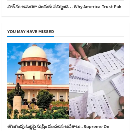
పాక్ ను అమెరికా ఎందుకు నమ్మింది… Why America Trust Pak
YOU MAY HAVE MISSED
తొలగింపు ఓట్లపై సుప్రీం సంచలన ఆదేశాలు.. Supreme On