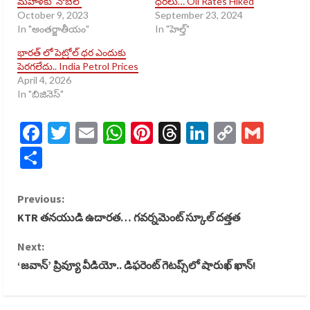
మహిళకు ‘నోబెల్’
ధరలు… Oil Rates Hiked
October 9, 2023
September 23, 2024
In "అంతర్జాతీయం"
In "హెల్త్​"
భారత్ లో పెట్రోల్ ధర ఎందుకు
పెరగలేదు.. India Petrol Prices
April 4, 2026
In "బిజినెస్​"
Facebook
Twitter
Email
WhatsApp
Pinterest
Threads
LinkedIn
Copy
Gmai
Link
Share
C
Previous:
KTR తనయుడి ఉదారత… గవర్నమెంట్ స్కూల్ దత్తత
o
Next:
n
‘జవాన్’ ప్రివ్యూ వీడియో.. డిఫరెంట్ గెటప్స్‌లో షారుఖ్ ఖాన్!
t