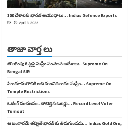
100 దేశాలకు భారత ఆయుధాలు… Indias Defence Exports
April 3, 2026
తాజా వార్త లు
తొలగింపు ఓట్లపై సుప్రీం సంచలన ఆదేశాలు.. Supreme On
Bengal SIR
హిందూమతానికి అది మంచిది కాదు: సుప్రీం… Supreme On
Temple Restrictions
ఓటింగ్ సంచలనం.. పోటెత్తిన ఓటర్లు… Record Level Voter
Turnout
ఆ బంగారమే తవ్వితే భారత్ కు తిరుగుండదు… Indias Gold Ore,