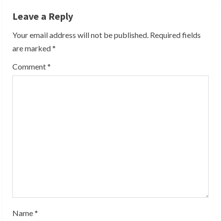
i
Leave a Reply
n
Your email address will not be published.
Required fields
u
are marked
*
e
Comment
*
R
e
a
d
i
n
g
Name
*