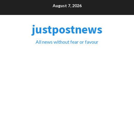
Skip
August 7, 2026
to
content
justpostnews
All news without fear or favour