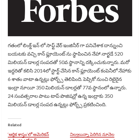
గతంలో లింక్డ్ ఇన్ లో సాఫ్ట్ వేర్ ఇంజినీర్ గా పనిచేశాక దాన్నుంచి
బయటకు వచ్చి కాన్ ఫ్లూయెంట్ ను స్థాపించిన నేహా నార్ఖడే 520
మిలియన్ డాలర్ల సంపదతో 50వ స్థానాన్ని దక్కించుకున్నారు. మరో
ఇద్దరితో కలిసి 2014లో స్టార్ట్ చేసిన కాన్ ఫ్లూయెంట్ కంపెనీలో నేహాకు
6 శాతం వాటా ఉన్నట్లు ఫోర్బ్స్ తెలిపింది. పెప్సికో నుంచి రిటైరైన
ఇంద్రా నూయీ 350 మిలియన్ డాలర్లతో 77వ స్థానంలో ఉన్నారు.
24 సంవత్సరాల పాటు టాప్ పొజిషన్లో ఉన్న ఇంద్రాకు 350
మిలియన్ డాలర్ల సంపద ఉన్నట్లు ఫోర్బ్స్ ప్రకటించింది.
Related
‘ఆర్థిక శాస్త్రం’లో అమెరికన్
నిల్వలున్నా పెరిగిన నూనెల