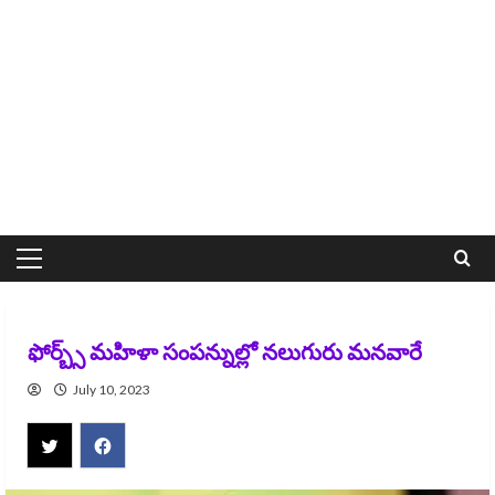
Primary
Menu
ఫోర్బ్స్ మహిళా సంపన్నుల్లో నలుగురు మనవారే
July 10, 2023