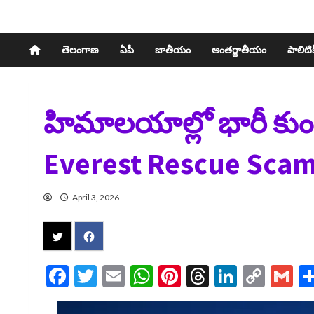
తెలంగాణ
ఏపీ
జాతీయం
అంతర్జాతీయం
పాలిటిక్
హిమాలయాల్లో భారీ కు
Everest Rescue Sca
April 3, 2026
Facebook
Twitter
Email
WhatsApp
Pinterest
Threads
LinkedI
Cop
G
Link