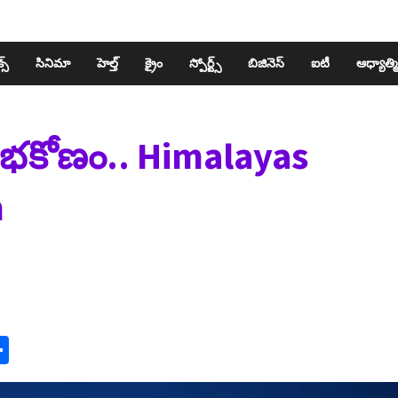
స్​
సినిమా
హెల్త్​
క్రైం
స్పోర్ట్స్​
బిజినెస్​
ఐటీ
ఆధ్యాత్మ
ంభకోణం.. Himalayas
m
n
y
mail
Share