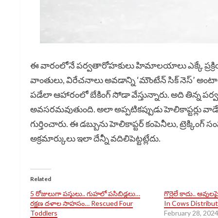
ఈ వారంలోనే పర్వతారోహకులు హిమాలయాలు ఎక్కే ప్రక్ర
వాంతులు, విరేచనాలు అవడాన్ని ‘మౌంటేన్ సిక్ నెస్’ అంటా
పడేలా ఆహారంలో బేకింగ్ సోడా వేస్తున్నారు. అది తిన్న ప
అవసరమవుతుంది. అలా అప్పటికప్పుడు హెలికాప్టర్లు వాడేల
గుర్తించారు. ఈ డబ్బును హెలికాప్టర్ కంపెనీలు, ట్రెక్కింగ్ 
అక్రమార్కులు ఇలా దేన్నీ వదిలిపెట్టట్లేదు.
Related
5 రోజులుగా పస్తులు.. గుహలో పసిబిడ్డలు…
గొర్రెలే కాదు.. ఆవ
రక్షణ దళాల సాహసం… Rescued Four
In Cows Distribut
Toddlers
February 28, 202