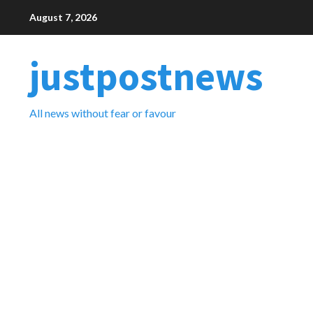
Skip
August 7, 2026
to
content
justpostnews
All news without fear or favour