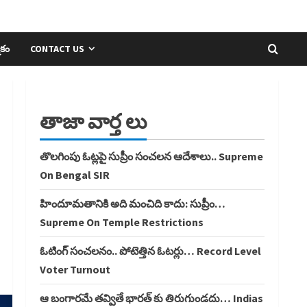
ికం
CONTACT US
తాజా వార్త లు
తొలగింపు ఓట్లపై సుప్రీం సంచలన ఆదేశాలు.. Supreme
On Bengal SIR
హిందూమతానికి అది మంచిది కాదు: సుప్రీం…
Supreme On Temple Restrictions
ఓటింగ్ సంచలనం.. పోటెత్తిన ఓటర్లు… Record Level
Voter Turnout
ఆ బంగారమే తవ్వితే భారత్ కు తిరుగుండదు… Indias