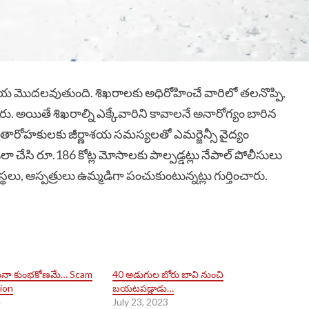
ియ మొదలవుతుంది. శిఖరాలకు అధిరోహించే వారిలో తలనొప్పి,
రు. అయితే శిఖరాల్ని ఎక్కేవారిని కావాలనే అనారోగ్యం బారిన
ర్వతారోహకులకు జీర్ణాశయ సమస్యలతో ఎమర్జెన్సీ వైద్యం
ా చేసి రూ.186 కోట్ల మోసాలకు పాల్పడ్డట్లు నేపాల్ పోలీసులు
సంస్థలు, ఆస్పత్రులు ఉమ్మడిగా పంచుకుంటున్నట్లు గుర్తించారు.
ులపైనా కుంభకోణమే… Scam
40 అడుగుల బోరు బావి నుంచి
ion
బయటపడ్డాడు…
4
July 23, 2023