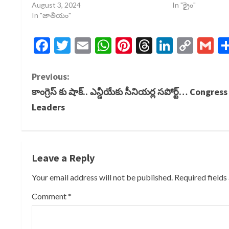
August 3, 2024
In "క్రైం"
In "జాతీయం"
Facebook
Twitter
Email
WhatsApp
Pinterest
Threads
LinkedI
Cop
G
Link
C
Previous:
కాంగ్రెస్ కు షాక్.. ఎన్డీయేకు సీనియర్ల సపోర్ట్… Congress
o
Leaders
n
t
Leave a Reply
i
Your email address will not be published.
Required field
n
Comment
*
u