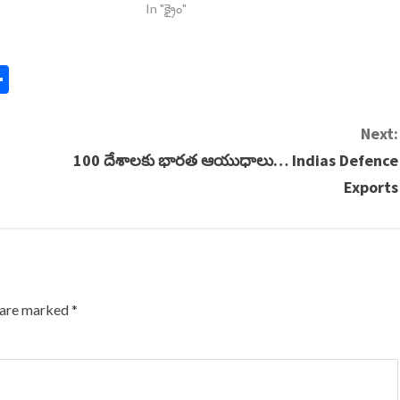
In "క్రైం"
n
y
mail
Share
Next:
100 దేశాలకు భారత ఆయుధాలు… Indias Defence
Exports
s are marked
*