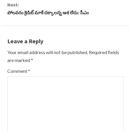
n
Next:
పోలవరం క్రెడిట్ మాకే దక్కాలన్న ఆశ లేదు: సీఎం
t
i
n
Leave a Reply
u
Your email address will not be published.
Required fields
are marked
*
e
Comment
*
R
e
a
d
i