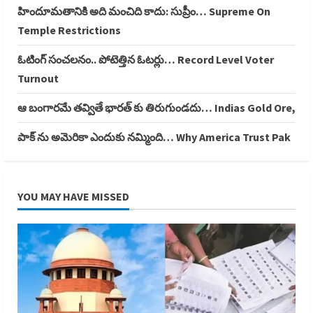
హిందూమతానికి అది మంచిది కాదు: సుప్రీం… Supreme On
Temple Restrictions
ఓటింగ్ సంచలనం.. పోటెత్తిన ఓటర్లు… Record Level Voter
Turnout
ఆ బంగారమే తవ్వితే భారత్ కు తిరుగుండదు… Indias Gold Ore,
పాక్ ను అమెరికా ఎందుకు నమ్మింది… Why America Trust Pak
YOU MAY HAVE MISSED