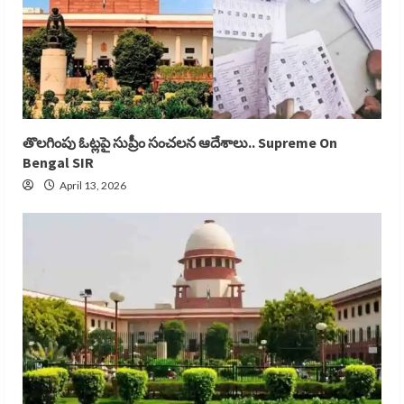
తొలగింపు ఓట్లపై సుప్రీం సంచలన ఆదేశాలు.. Supreme On
Bengal SIR
April 13, 2026