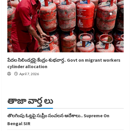
పేదల సిలిండర్లపై కేంద్రం శుభవార్త.. Govt on migrant workers
cylinder allocation
April 7, 2026
తాజా వార్త లు
తొలగింపు ఓట్లపై సుప్రీం సంచలన ఆదేశాలు.. Supreme On
Bengal SIR