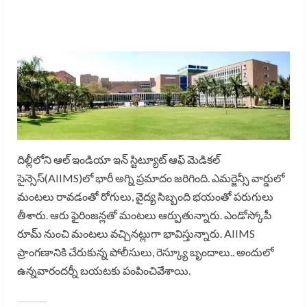
దిల్లీలోని ఆల్ ఇండియా ఇన్ స్టిట్యూట్ ఆఫ్ మెడికల్
సైన్సెస్(AIIMS)లో భారీ అగ్ని ప్రమాదం జరిగింది. ఎమర్జెన్సీ వార్డులో
మంటలు రావడంతో రోగులు, వైద్య సిబ్బంది భయంతో పరుగులు
తీశారు. ఆరు ఫైరింజన్లతో మంటలు ఆర్పుతున్నారు. ఎండోస్కోపీ
రూమ్ నుంచి మంటలు వచ్చినట్లుగా భావిస్తున్నారు. AIIMS
ప్రాంగణానికి చేరుకున్న పోలీసులు, రెస్క్యూ బృందాలు.. అందులో
ఉన్నవారందర్నీ బయటకు పంపించివేశాయి.