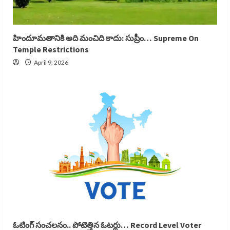
హిందూమతానికి అది మంచిది కాదు: సుప్రీం… Supreme On
Temple Restrictions
April 9, 2026
ఓటింగ్ సంచలనం.. పోటెత్తిన ఓటర్లు… Record Level Voter