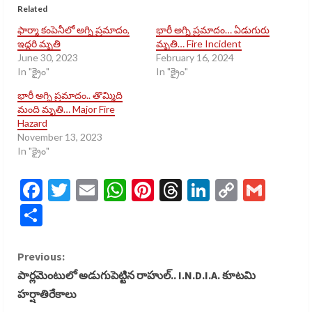
Related
ఫార్మా కంపెనీలో అగ్ని ప్రమాదం,
భారీ అగ్ని ప్రమాదం… ఏడుగురు
ఇద్దరి మృతి
మృతి… Fire Incident
June 30, 2023
February 16, 2024
In "క్రైం"
In "క్రైం"
భారీ అగ్ని ప్రమాదం.. తొమ్మిది
మంది మృతి… Major Fire
Hazard
November 13, 2023
In "క్రైం"
Facebook
Twitter
Email
WhatsApp
Pinterest
Threads
LinkedIn
Copy
Gmai
Link
Share
C
Previous:
పార్లమెంటులో అడుగుపెట్టిన రాహుల్.. I.N.D.I.A. కూటమి
o
హర్షాతిరేకాలు