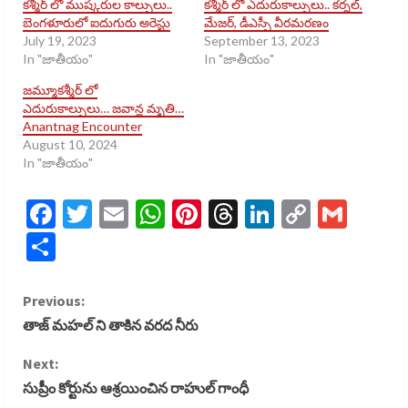
కశ్మీర్ లో ముష్కరుల కాల్పులు..
కశ్మీర్ లో ఎదురుకాల్పులు.. కర్నల్,
బెంగళూరులో ఐదుగురు అరెస్టు
మేజర్, డీఎస్పీ వీరమరణం
July 19, 2023
September 13, 2023
In "జాతీయం"
In "జాతీయం"
జమ్మూకశ్మీర్ లో
ఎదురుకాల్పులు… జవాన్ల మృతి…
Anantnag Encounter
August 10, 2024
In "జాతీయం"
Facebook
Twitter
Email
WhatsApp
Pinterest
Threads
LinkedIn
Copy
Gmai
Link
Share
C
Previous:
తాజ్ మహల్ ని తాకిన వరద నీరు
o
Next:
n
సుప్రీం కోర్టును ఆశ్రయించిన రాహుల్ గాంధీ