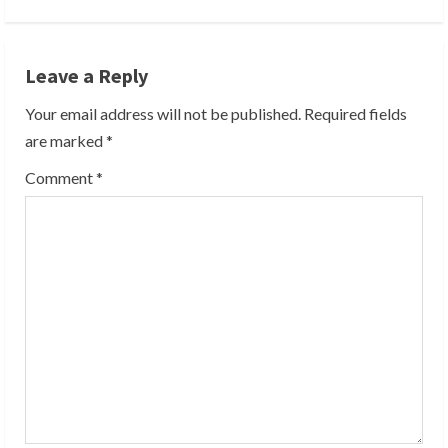
t
i
Leave a Reply
n
Your email address will not be published.
Required fields
u
are marked
*
e
Comment
*
R
e
a
d
i
n