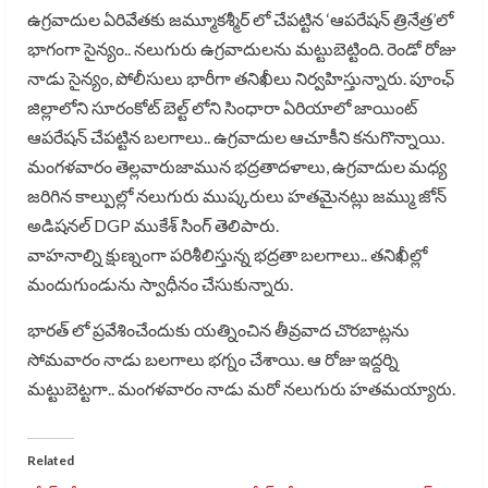
ఉగ్రవాదుల ఏరివేతకు జమ్మూకశ్మీర్ లో చేపట్టిన ‘ఆపరేషన్ త్రినేత్ర’లో
భాగంగా సైన్యం.. నలుగురు ఉగ్రవాదులను మట్టుబెట్టింది. రెండో రోజు
నాడు సైన్యం, పోలీసులు భారీగా తనిఖీలు నిర్వహిస్తున్నారు. పూంఛ్
జిల్లాలోని సూరంకోట్ బెల్ట్ లోని సింధారా ఏరియాలో జాయింట్
ఆపరేషన్ చేపట్టిన బలగాలు.. ఉగ్రవాదుల ఆచూకీని కనుగొన్నాయి.
మంగళవారం తెల్లవారుజామున భద్రతాదళాలు, ఉగ్రవాదుల మధ్య
జరిగిన కాల్పుల్లో నలుగురు ముష్కరులు హతమైనట్లు జమ్ము జోన్
అడిషనల్ DGP ముకేశ్ సింగ్ తెలిపారు.
వాహనాల్ని క్షుణ్నంగా పరిశీలిస్తున్న భద్రతా బలగాలు.. తనిఖీల్లో
మందుగుండును స్వాధీనం చేసుకున్నారు.
భారత్ లో ప్రవేశించేందుకు యత్నించిన తీవ్రవాద చొరబాట్లను
సోమవారం నాడు బలగాలు భగ్నం చేశాయి. ఆ రోజు ఇద్దర్ని
మట్టుబెట్టగా.. మంగళవారం నాడు మరో నలుగురు హతమయ్యారు.
Related