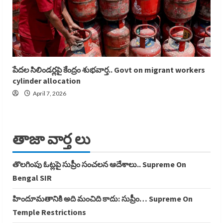
పేదల సిలిండర్లపై కేంద్రం శుభవార్త.. Govt on migrant workers
cylinder allocation
April 7, 2026
తాజా వార్త లు
తొలగింపు ఓట్లపై సుప్రీం సంచలన ఆదేశాలు.. Supreme On
Bengal SIR
హిందూమతానికి అది మంచిది కాదు: సుప్రీం… Supreme On
Temple Restrictions