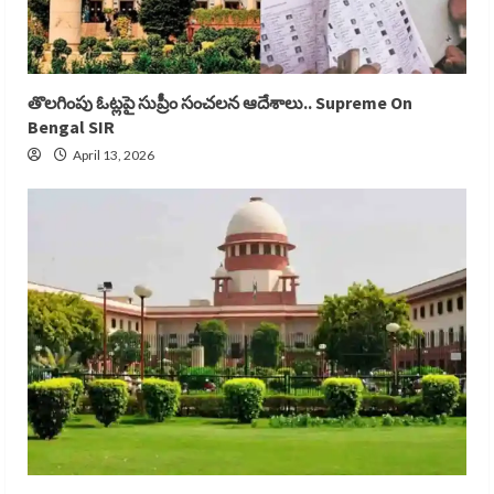
తొలగింపు ఓట్లపై సుప్రీం సంచలన ఆదేశాలు.. Supreme On
Bengal SIR
April 13, 2026