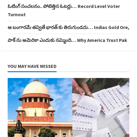
ఓటింగ్ సంచలనం.. పోటెత్తిన ఓటర్లు… Record Level Voter
Turnout
ఆ బంగారమే తవ్వితే భారత్ కు తిరుగుండదు… Indias Gold Ore,
పాక్ ను అమెరికా ఎందుకు నమ్మింది… Why America Trust Pak
YOU MAY HAVE MISSED