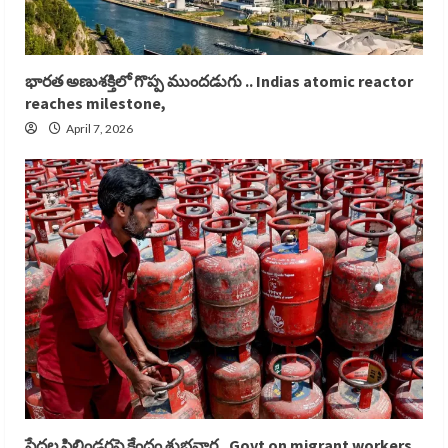
భారత అణుశక్తిలో గొప్ప ముందడుగు .. Indias atomic reactor
reaches milestone,
April 7, 2026
పేదల సిలిండర్లపై కేంద్రం శుభవార్త.. Govt on migrant workers