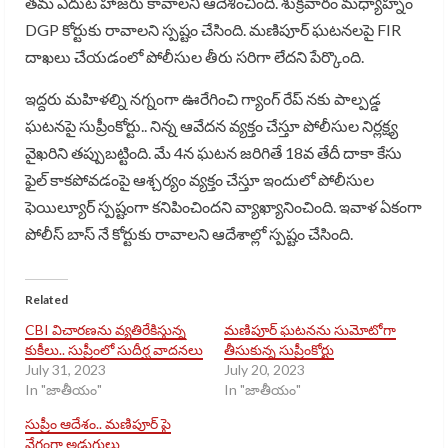
తమ ఎదుట హాజరు కావాలని ఆదేశించింది. శుక్రవారం మధ్యాహ్నం
DGP కోర్టుకు రావాలని స్పష్టం చేసింది. మణిపూర్ ఘటనలపై FIR
దాఖలు చేయడంలో పోలీసుల తీరు సరిగా లేదని పేర్కొంది.
ఇద్దరు మహిళల్ని నగ్నంగా ఊరేగించి గ్యాంగ్ రేప్ నకు పాల్పడ్డ
ఘటనపై సుప్రీంకోర్టు.. నిన్న ఆవేదన వ్యక్తం చేస్తూ పోలీసుల నిర్లక్ష్య
వైఖరిని తప్పుబట్టింది. మే 4న ఘటన జరిగితే 18వ తేదీ దాకా కేసు
ఫైల్ కాకపోవడంపై ఆశ్చర్యం వ్యక్తం చేస్తూ ఇందులో పోలీసుల
ఫెయిల్యూర్ స్పష్టంగా కనిపించిందని వ్యాఖ్యానించింది. ఇవాళ ఏకంగా
పోలీస్ బాస్ నే కోర్టుకు రావాలని ఆదేశాల్లో స్పష్టం చేసింది.
Related
CBI విచారణను వ్యతిరేకిస్తున్న
మణిపూర్ ఘటనను సుమోటోగా
కుకీలు.. సుప్రీంలో సుదీర్ఘ వాదనలు
తీసుకున్న సుప్రీంకోర్టు
July 31, 2023
July 20, 2023
In "జాతీయం"
In "జాతీయం"
సుప్రీం ఆదేశం.. మణిపూర్ పై
వేగంగా అడుగులు