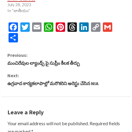
July 28, 2023
In "జాతీయం"
Facebook
Twitter
Email
WhatsApp
Pinterest
Threads
LinkedIn
Copy
Gmai
Link
Share
C
Previous:
మంచిరేవుల ల్యాండ్స్ పై సుప్రీం కీలక తీర్పు
o
Next:
n
ఉగ్రవాద కార్యకలాపాల్లో మరొకరిని అరెస్టు చేసిన NIA
t
i
Leave a Reply
n
Your email address will not be published.
Required fields
u
are marked
*