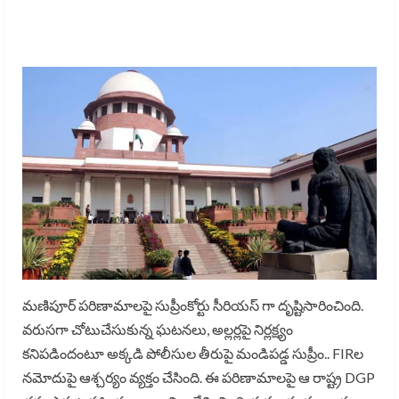
మణిపూర్ పరిణామాలపై సుప్రీంకోర్టు సీరియస్ గా దృష్టిసారించింది.
వరుసగా చోటుచేసుకున్న ఘటనలు, అల్లర్లపై నిర్లక్ష్యం
కనిపడిందంటూ అక్కడి పోలీసుల తీరుపై మండిపడ్డ సుప్రీం.. FIRల
నమోదుపై ఆశ్చర్యం వ్యక్తం చేసింది. ఈ పరిణామాలపై ఆ రాష్ట్ర DGP