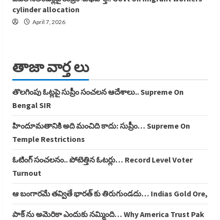
cylinder allocation
April 7, 2026
తాజా వార్త లు
తొలగింపు ఓట్లపై సుప్రీం సంచలన ఆదేశాలు.. Supreme On
Bengal SIR
హిందూమతానికి అది మంచిది కాదు: సుప్రీం… Supreme On
Temple Restrictions
ఓటింగ్ సంచలనం.. పోటెత్తిన ఓటర్లు… Record Level Voter
Turnout
ఆ బంగారమే తవ్వితే భారత్ కు తిరుగుండదు… Indias Gold Ore,
పాక్ ను అమెరికా ఎందుకు నమ్మింది… Why America Trust Pak