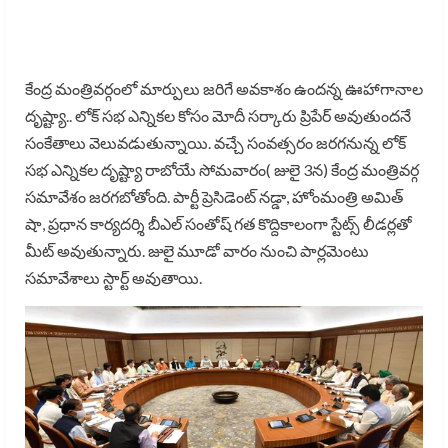
కేంద్ర మంత్రివర్గంలో మార్పులు జరిగే అవకాశం ఉందన్న ఊహాగానాల
దృష్ట్యా.. లోక్ సభ ఎన్నికల కోసం మోదీ సర్కారు ప్రిపేర్ అవుతుందనే
సంకేతాలు వెలువడుతున్నాయి. వచ్చే సంవత్సరం జరగనున్న లోక్
సభ ఎన్నికల దృష్ట్యా రాబోయే సోమవారం( జులై 3న) కేంద్ర మంత్రివర్గ
సమావేశం జరగబోతోంది. పార్టీ ప్రెసిడెంట్ నడ్డా, హోంమంత్రి అమిత్
షా, ప్రధాన కార్యదర్శి బీఎల్ సంతోష్ గత కొద్దికాలంగా స్టేట్స్ లీడర్లతో
మీట్ అవుతున్నారు. జులై మూడో వారం నుంచి పార్లమెంటు
సమావేశాలు స్టార్ట్ అవుతాయి.