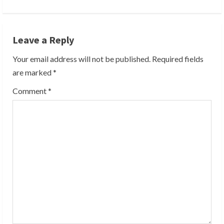
t
i
Leave a Reply
n
Your email address will not be published.
Required fields
u
are marked
*
e
Comment
*
R
e
a
d
i
n