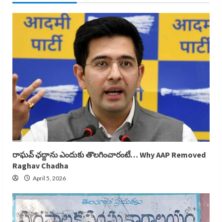
రాఘవ్ ఛద్దాను ఎందుకు తొలగించారంటే… Why AAP Removed
Raghav Chadha
April 5, 2026