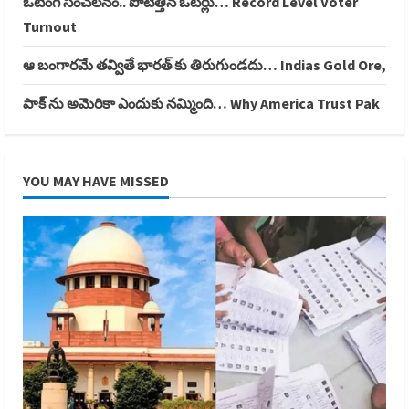
ఓటింగ్ సంచలనం.. పోటెత్తిన ఓటర్లు… Record Level Voter
Turnout
ఆ బంగారమే తవ్వితే భారత్ కు తిరుగుండదు… Indias Gold Ore,
పాక్ ను అమెరికా ఎందుకు నమ్మింది… Why America Trust Pak
YOU MAY HAVE MISSED