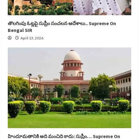
తొలగింపు ఓట్లపై సుప్రీం సంచలన ఆదేశాలు.. Supreme On
Bengal SIR
April 13, 2026
హిందూమతానికి అది మంచిది కాదు: సుప్రీం… Supreme On