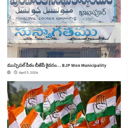
మున్సిపల్ పీఠం బీజేపీ కైవసం… BJP Won Municipality
April 5, 2026