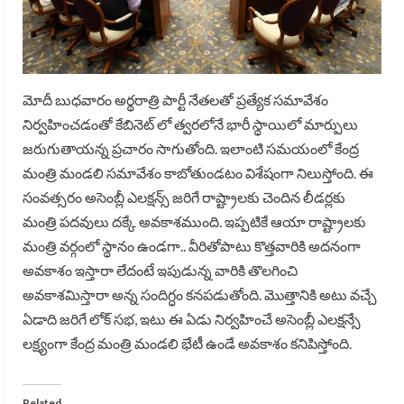
మోదీ బుధవారం అర్థరాత్రి పార్టీ నేతలతో ప్రత్యేక సమావేశం
నిర్వహించడంతో కేబినెట్ లో త్వరలోనే భారీ స్థాయిలో మార్పులు
జరుగుతాయన్న ప్రచారం సాగుతోంది. ఇలాంటి సమయంలో కేంద్ర
మంత్రి మండలి సమావేశం కాబోతుండటం విశేషంగా నిలుస్తోంది. ఈ
సంవత్సరం అసెంబ్లీ ఎలక్షన్స్ జరిగే రాష్ట్రాలకు చెందిన లీడర్లకు
మంత్రి పదవులు దక్కే అవకాశముంది. ఇప్పటికే ఆయా రాష్ట్రాలకు
మంత్రి వర్గంలో స్థానం ఉండగా.. వీరితోపాటు కొత్తవారికి అదనంగా
అవకాశం ఇస్తారా లేదంటే ఇపుడున్న వారికి తొలగించి
అవకాశమిస్తారా అన్న సందిగ్ధం కనపడుతోంది. మొత్తానికి అటు వచ్చే
ఏడాది జరిగే లోక్ సభ, ఇటు ఈ ఏడు నిర్వహించే అసెంబ్లీ ఎలక్షన్సే
లక్ష్యంగా కేంద్ర మంత్రి మండలి భేటీ ఉండే అవకాశం కనిపిస్తోంది.
Related