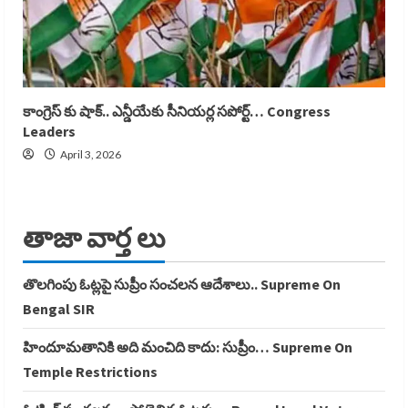
కాంగ్రెస్ కు షాక్.. ఎన్డీయేకు సీనియర్ల సపోర్ట్… Congress
Leaders
April 3, 2026
తాజా వార్త లు
తొలగింపు ఓట్లపై సుప్రీం సంచలన ఆదేశాలు.. Supreme On
Bengal SIR
హిందూమతానికి అది మంచిది కాదు: సుప్రీం… Supreme On
Temple Restrictions