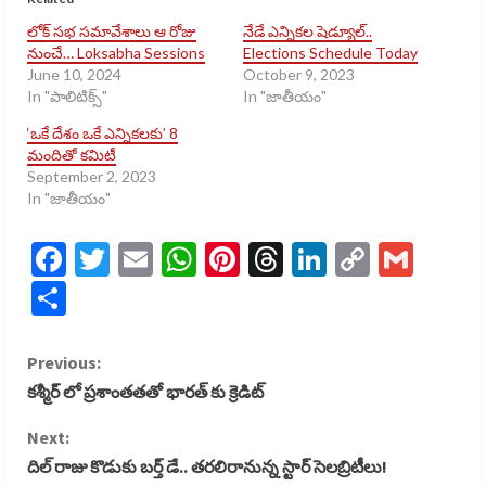
లోక్ సభ సమావేశాలు ఆ రోజు
నేడే ఎన్నికల షెడ్యూల్..
నుంచే… Loksabha Sessions
Elections Schedule Today
June 10, 2024
October 9, 2023
In "పాలిటిక్స్​"
In "జాతీయం"
‘ఒకే దేశం ఒకే ఎన్నికలకు’ 8
మందితో కమిటీ
September 2, 2023
In "జాతీయం"
Facebook
Twitter
Email
WhatsApp
Pinterest
Threads
LinkedIn
Copy
Gmai
Link
Share
C
Previous:
కశ్మీర్ లో ప్రశాంతతతో భారత్ కు క్రెడిట్
o
Next:
n
దిల్ రాజు కొడుకు బర్త్ డే.. తరలిరానున్న స్టార్ సెలబ్రిటీలు!