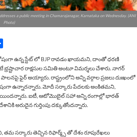
ddresses a public meeting in Chamarajanagar, Karnataka on Wednesday. (ANI
Photo)
n
y
mail
Share
షంగా ఉన్న స్టేట్ లో BJP రావడం ఖాయమని, దాంతో ధరణి
ంటే భ్రష్టాచార రాక్షసుల సమితి అంటూ విమర్శలు చేశారు. నాగర్
పాలనపై ఫైర్ అయ్యారు. రాష్ట్రంలోని అన్ని వర్గాల ప్రజలు దుఃఖంలో
షంగా ఉన్నారన్నారు. మోదీ సర్కారు పేదలకు అంకితమని,
ోయిందన్నారు. ఐటీ, ఆటోమొబైల్ సహా అన్ని రంగాల్లో భారత్
ానికి అరుదైన గుర్తింపు దక్కుతోందన్నారు.
ని, తమ సర్కారు తెచ్చిన రిఫార్మ్స్ తో దేశం రూపురేఖలు