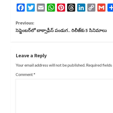
Facebook
Twitter
Email
WhatsApp
Pinterest
Threads
LinkedI
Cop
G
Link
C
Previous:
సెప్టెంబర్‌లో బాక్సాఫీస్ పండుగ.. రిలీజ్‌కు 5 సినిమాలు
o
n
t
Leave a Reply
i
Your email address will not be published.
Required field
Comment
*
n
u
e
R