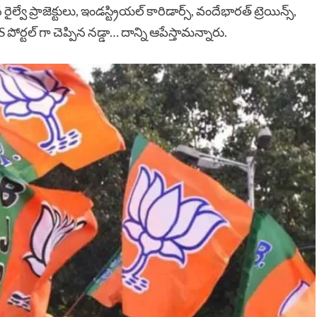
్వే ప్రాజెక్టులు, ఇండస్ట్రియల్ కారిడార్స్, వందేభారత్ ట్రెయిన్స్,
 పోర్టల్ గా చెప్పిన నడ్డా… దాన్ని ఆపేస్తామన్నారు.