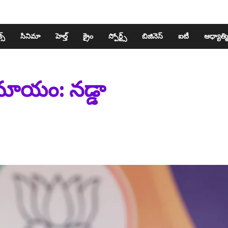
స్​
సినిమా
హెల్త్​
క్రైం
స్పోర్ట్స్​
బిజినెస్​
ఐటీ
ఆధ్యాత్మ
మాయం: నడ్డా