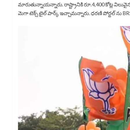
మారుతున్నాయన్నారు. రాష్ట్రానికి రూ.4,400 కోట్ల విలువైన రైల
మెగా టెక్స్ టైల్ పార్క్ ఇచ్చామన్నారు. ధరణి పోర్టల్ ను BRS