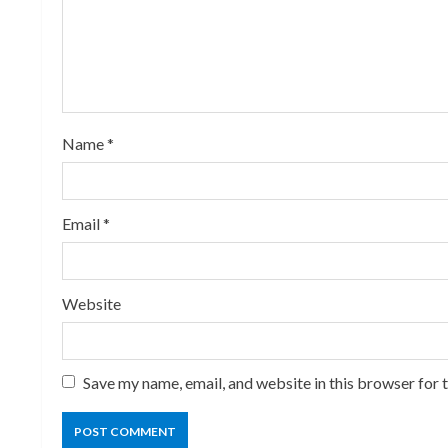
e
a
d
i
Name
*
n
Email
*
g
Website
Save my name, email, and website in this browser for 