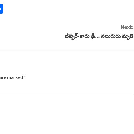
n
y
mail
Share
Next:
టిప్పర్-కారు ఢీ… నలుగురు మృతి
s are marked
*