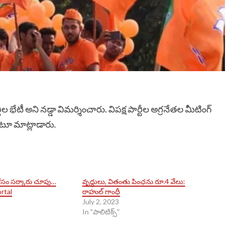
ల భేటీ అని నడ్డా విమర్శించారు. విపక్ష పార్టీల అగ్రనేతల మీటింగ్
టూ మాట్లాడారు.
కోసం సర్కారు చూపు…
వృద్ధులు, వితంతు పింఛను రూ.4 వేలు:
rtal
రాహుల్ గాంధీ
July 2, 2023
In "పాలిటిక్స్​"