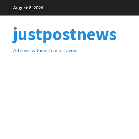
Skip
August 8, 2026
to
content
justpostnews
All news without fear or favour