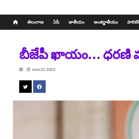
తెలంగాణ
ఏపీ
జాతీయం
అంతర్జాతీయం
పాలిటిక్
బీజేపీ ఖాయం… ధరణి 
June 25, 2023