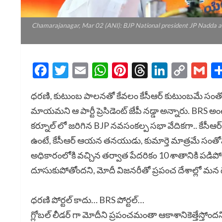
Chamarajanagar, Mar 02 (ANI): BJP National president JP Nadda a
Facebook
Twitter
Email
WhatsApp
Pinterest
Threads
LinkedI
Cop
G
Link
ధరణి, కుటుంబ పాలనతో కేవలం కేసీఆర్ కుటుంబమే సంతో
మాయమని ఆ పార్టీ ప్రెసిడెంట్ జేపీ నడ్డా అన్నారు. BRS అ
కర్నూల్ లో జరిగిన BJP నవసంకల్ప సభా వేదికగా.. కేసీఆర్ 
ఉంటే, కేసీఆర్ ఆయన తనయుడు, కుమార్తె మాత్రమే సంతో
అధికారంలోకి వచ్చిన తర్వాత పేదరికం 10 శాతానికి పడిప
దూసుకుపోతోందని, మోదీ విజనరీతో ప్రపంచ దేశాల్లో మన దేశ
ధరణి పోర్టల్ కాదు… BRS పోర్టల్…
గ్లోబల్ లీడర్ గా మోదీని ప్రపంచమంతా ఆకాశానికెత్తేస్తోంద