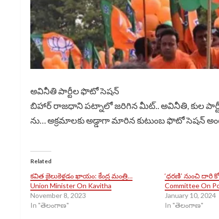
అవినీతి పార్టీల ఫొటో సెషన్
బిహార్ రాజధాని పట్నాలో జరిగిన మీట్.. అవినీతి, కుల పార్టీ
ను… అక్రమాలకు అడ్డాగా మారిన కుటుంబ ఫొటో సెషన్ అం
Related
కవిత జైలుకెళ్లడం ఖాయం: కేంద్ర మంత్రి…
‘ధరణి’ నుంచి దారి 
Union Minister On Kavitha
Committee On Po
November 8, 2023
January 10, 2024
In "తెలంగాణ"
In "తెలంగాణ"