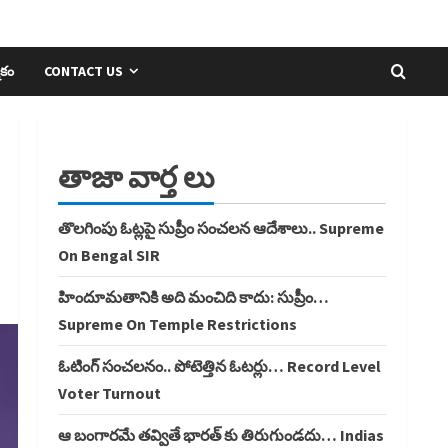
ికం
CONTACT US
తాజా వార్త లు
తొలగింపు ఓట్లపై సుప్రీం సంచలన ఆదేశాలు.. Supreme
On Bengal SIR
హిందూమతానికి అది మంచిది కాదు: సుప్రీం…
Supreme On Temple Restrictions
ఓటింగ్ సంచలనం.. పోటెత్తిన ఓటర్లు… Record Level
Voter Turnout
ఆ బంగారమే తవ్వితే భారత్ కు తిరుగుండదు… Indias