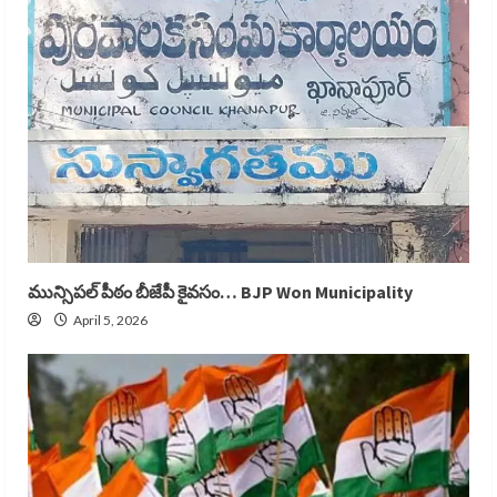
మున్సిపల్ పీఠం బీజేపీ కైవసం… BJP Won Municipality
April 5, 2026