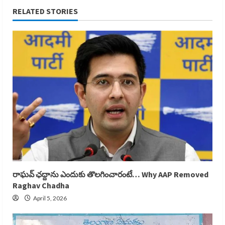
RELATED STORIES
రాఘవ్ ఛద్దాను ఎందుకు తొలగించారంటే… Why AAP Removed
Raghav Chadha
April 5, 2026