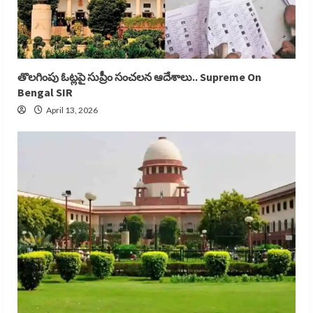
తొలగింపు ఓట్లపై సుప్రీం సంచలన ఆదేశాలు.. Supreme On
Bengal SIR
April 13, 2026