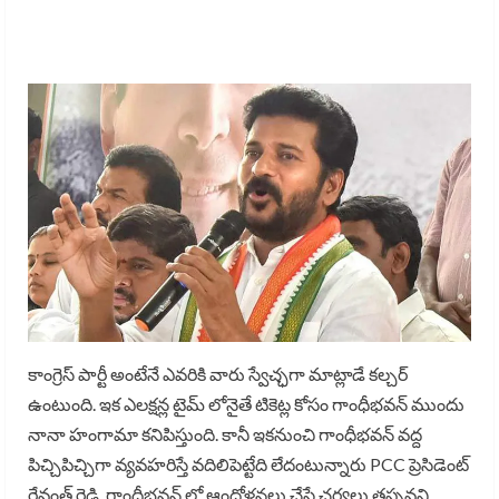
కాంగ్రెస్ పార్టీ అంటేనే ఎవరికి వారు స్వేచ్ఛగా మాట్లాడే కల్చర్
ఉంటుంది. ఇక ఎలక్షన్ల టైమ్ లోనైతే టికెట్ల కోసం గాంధీభవన్ ముందు
నానా హంగామా కనిపిస్తుంది. కానీ ఇకనుంచి గాంధీభవన్ వద్ద
పిచ్చిపిచ్చిగా వ్యవహరిస్తే వదిలిపెట్టేది లేదంటున్నారు PCC ప్రెసిడెంట్
రేవంత్ రెడ్డి. గాంధీభవన్ లో ఆందోళనలు చేస్తే చర్యలు తప్పవని