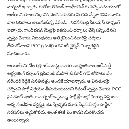
వార్నింగ్ ఇచ్చారు. ఈరోజు రేవంత్ గాంధీభవన్ కు వచ్చే సమయంలో
ఆలేరు నియోజకవర్గానికి చెందిన కొందరు నిరసన చేస్తూ కనిపించారు.
వారి వివరాలు తెలుసుకున్న రేవంత్… నిరసనలపై సీరియస్ వార్నింగ్
ఇచ్చారు. గాంధీభవన్ మెట్లపై ఇకనుంచి ధర్నాలు చేస్తే సస్పెండేనని
స్పష్టం చేశారు. నిబంధనలు అతిక్రమించినవారిపై చర్యలు
తీసుకోవాలని PCC క్రమశిక్షణ కమిటీ ఛైర్మన్ చిన్నారెడ్డికి
సూచించారు.
అయితే కమిటీల రిక్రూట్ మెంట్లు, ఇతర అభ్యంతరాలుంటే పార్టీ
ఆర్గనైజింగ్ వర్కింగ్ ప్రెసిడెంట్ మహేశ్ కుమార్ గౌడ్ తోపాటు వేం
నరేందర్ రెడ్డికి వినతిపత్రం అందజేయాలన్నారు. ఆ వినతులపై
చర్చించి పార్టీ నిర్ణయం తీసుకుంటుందని రేవంత్ స్పష్టం చేశారు. PCC
ప్రెసిడెంట్ ఇంతలా వార్నింగ్ ఇస్తున్నా పార్టీ శ్రేణుల్లో మార్పు వస్తుందా
అన్న సందేహం వ్యక్తమైంది. స్వేచ్ఛకు మారుపేరైన హస్తం పార్టీలో
నిరసనలు అడ్డుకోవడం అంత ఈజీ ఏం కాదని మరికొందరు
అంటున్నారు.