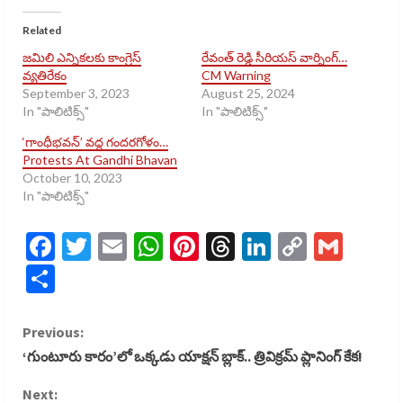
Related
జమిలి ఎన్నికలకు కాంగ్రెస్
రేవంత్ రెడ్డి సీరియస్ వార్నింగ్…
వ్యతిరేకం
CM Warning
September 3, 2023
August 25, 2024
In "పాలిటిక్స్​"
In "పాలిటిక్స్​"
‘గాంధీభవన్’ వద్ద గందరగోళం…
Protests At Gandhi Bhavan
October 10, 2023
In "పాలిటిక్స్​"
Facebook
Twitter
Email
WhatsApp
Pinterest
Threads
LinkedIn
Copy
Gmai
Link
Share
C
Previous:
‘గుంటూరు కారం’లో ఒక్కడు యాక్షన్ బ్లాక్.. త్రివిక్రమ్ ప్లానింగ్ కేక!
o
Next: