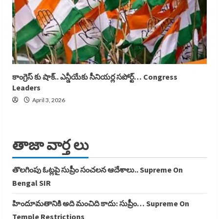
కాంగ్రెస్ కు షాక్.. ఎన్డీయేకు సీనియర్ల సపోర్ట్… Congress
Leaders
April 3, 2026
తాజా వార్త లు
తొలగింపు ఓట్లపై సుప్రీం సంచలన ఆదేశాలు.. Supreme On
Bengal SIR
హిందూమతానికి అది మంచిది కాదు: సుప్రీం… Supreme On
Temple Restrictions