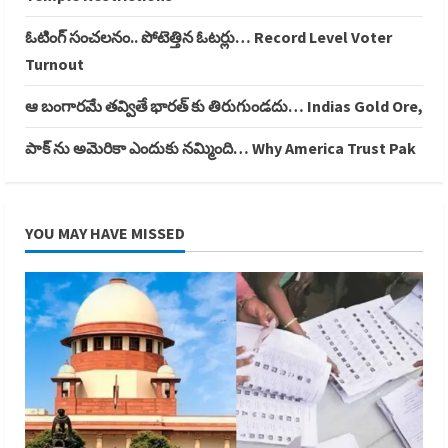
ఓటింగ్ సంచలనం.. పోటెత్తిన ఓటర్లు… Record Level Voter
Turnout
ఆ బంగారమే తవ్వితే భారత్ కు తిరుగుండదు… Indias Gold Ore,
పాక్ ను అమెరికా ఎందుకు నమ్మింది… Why America Trust Pak
YOU MAY HAVE MISSED