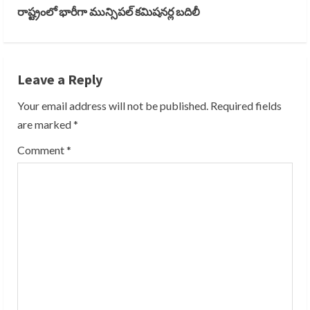
n
రాష్ట్రంలో భారీగా మున్సిపల్ కమిషనర్ల బదిలీ
t
i
Leave a Reply
n
Your email address will not be published.
Required fields
u
are marked
*
e
Comment
*
R
e
a
d
i