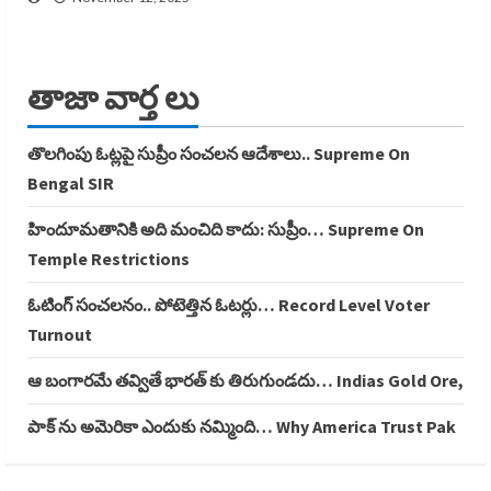
తాజా వార్త లు
తొలగింపు ఓట్లపై సుప్రీం సంచలన ఆదేశాలు.. Supreme On
Bengal SIR
హిందూమతానికి అది మంచిది కాదు: సుప్రీం… Supreme On
Temple Restrictions
ఓటింగ్ సంచలనం.. పోటెత్తిన ఓటర్లు… Record Level Voter
Turnout
ఆ బంగారమే తవ్వితే భారత్ కు తిరుగుండదు… Indias Gold Ore,
పాక్ ను అమెరికా ఎందుకు నమ్మింది… Why America Trust Pak