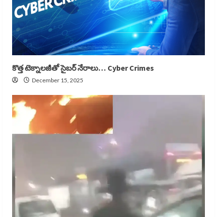
కొత్త టెక్నాలజీతో సైబర్ నేరాలు… Cyber Crimes
December 15, 2025