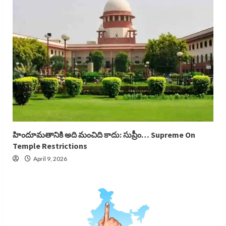
హిందూమతానికి అది మంచిది కాదు: సుప్రీం… Supreme On
Temple Restrictions
April 9, 2026