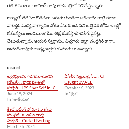
గత 9 నెలలుగా ఆనంద్ రావు తాడిపత్రిలో పనిచేస్తున్నారు.
భార్యతో తరచూ గొడవలు జరుగుతుండగా ఆదివారం రాత్రి కూడా
వారిద్దరి మధ్య వాగ్వాదం చోటుచేసుకుంది. పని ఒత్తిడికి తోడు ఇంట్లో
సమస్యలు ఉండటంతో సీఐ తీవ్ర మనస్తాపానికి గురైనట్లు
చెబుతున్నారు. ఆయన స్వగ్రామం చిత్తూరు జిల్లా చంద్రగిరి కాగా..
ఆనంద్ రావుకు భార్య, ఇద్దరు కుమారులు ఉన్నారు.
Related
టెర్రరిస్టులను గడగడలాడించిన
ఏసీబీకి పట్టుబడ్డ సీఐ… CI
ఐపీఎస్… భార్య మృతితో
Caught By ACB
సూసైడ్… IPS Shot Self In ICU
October 6, 2023
June 19, 2024
In "క్రైం"
In "జాతీయం"
క్రికెట్ బెట్టింగ్ లో రూ.1.5 కోట్లు
హాంఫట్.. ఇంజినీర్ భార్య
సూసైడ్… Cricket Betting
March 26, 2024