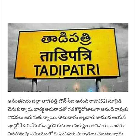
అనంతపురం జిల్లా తాడిపత్రి టౌన్ సీఐ ఆనంద్ రావు(52) సూసైడ్
చేసుకున్నారు. భార్య అనురాధతో గత కొద్దిరోజులుగా ఆనంద్ రావుకు
గొడవలు జరుగుతున్నాయి. సోమవారం తెల్లవారుజామున ఆయన
ఇంట్లోనే ఉరి వేసుకున్నారని కుటుంబ సభ్యులు తెలిపారు. అందరూ
నిద్రపోతున్న సమయంలో ఈ ఘటనకు పాల్పడ్డట్లు చెబుతున్నారు.