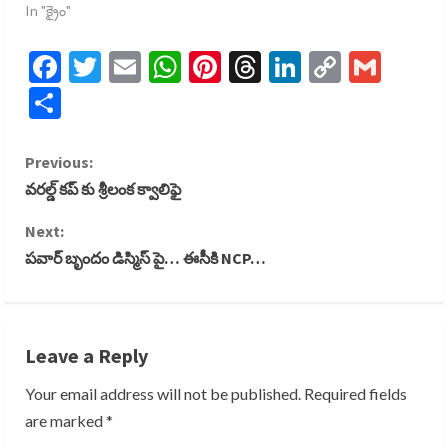
In "క్రైం"
Facebook
Twitter
Email
WhatsApp
Pinterest
Threads
LinkedIn
Copy
Gmai
Link
Share
C
Previous:
వరల్డ్ కప్ కు శ్రీలంక క్వాలిఫై
o
Next:
n
పవార్ బృందం డిస్మిస్ పై… ఈసీకి NCP…
t
i
Leave a Reply
n
Your email address will not be published.
Required fields
u
are marked
*